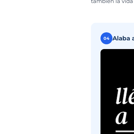
también la vida
Alaba 
04