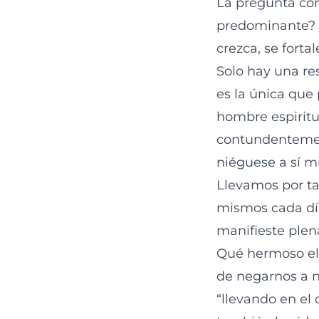
La pregunta con
predominante? 
crezca, se forta
Solo hay una res
es la única que
hombre espiritua
contundentement
niéguese a sí m
Llevamos por ta
mismos cada día
manifieste ple
Qué hermoso el s
de negarnos a n
“llevando en el