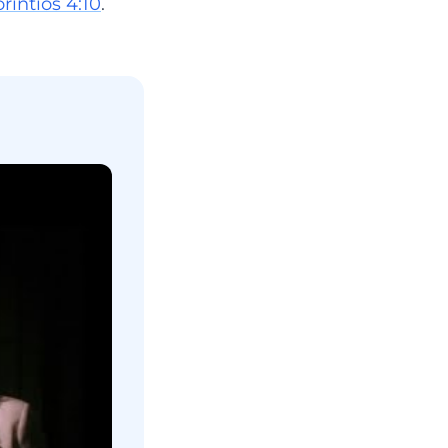
rintios 4:10
.