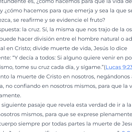
tundente es, ¿cómo hacemos para que la vida de 
y ¿cómo hacemos para que emerja y sea la que se
lezca, se reafirme y se evidencie el fruto?
puesta: la cruz. Sí, la misma que nos trajo de la os
 puede hacer división entre el hombre natural o a
l en Cristo; divide muerte de vida, Jesús lo dice
e: “Y decía a todos: Si alguno quiere venir en po
ismo, tome su cruz cada día, y sígame.”(
Lucas 9:2
nto la muerte de Cristo en nosotros, negándonos 
, no confiando en nosotros mismos, para que la v
namente.
iguiente pasaje que revela esta verdad de ir a la
osotros mismos, para que se exprese plenamente 
 cuerpo siempre por todas partes la muerte de Jes