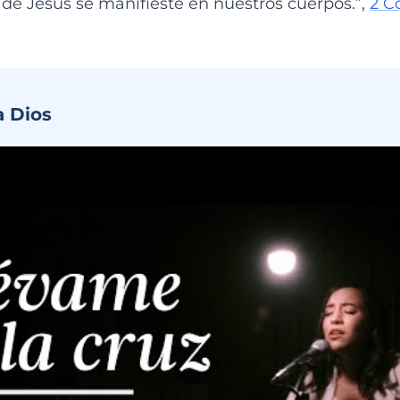
 de Jesús se manifieste en nuestros cuerpos.”,
2 Co
a Dios