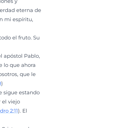
iones y
 verdad eterna de
n mi espíritu,
odo el fruto. Su
el apóstol Pablo,
ue lo que ahora
osotros, que le
0
)
e sigue estando
el viejo
dro 2:11
). El