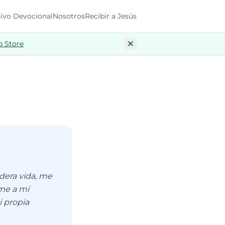
ivo Devocional
Nosotros
Recibir a Jesús
p Store
dera vida, me
rme a mí
i propia