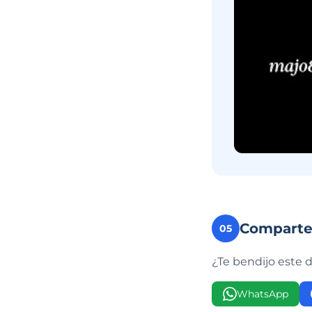
Compart
05
¿Te bendijo este 
WhatsApp