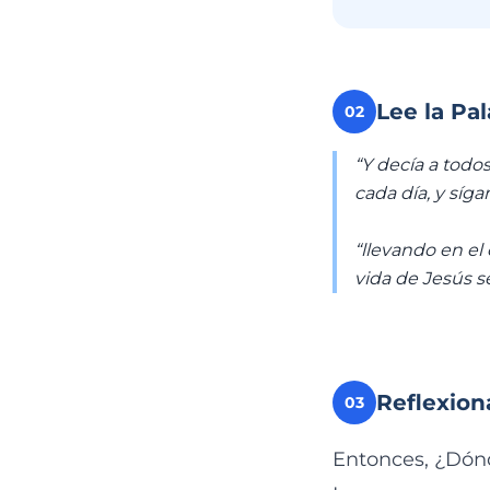
Lee la Pa
02
“Y decía a todo
cada día, y síga
“llevando en el
vida de Jesús s
Reflexion
03
Entonces, ¿Dónd