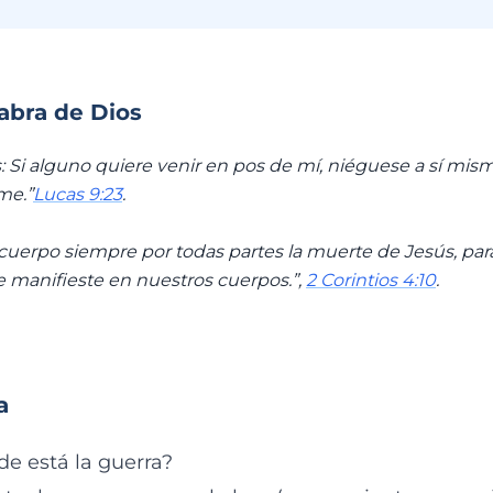
labra de Dios
s: Si alguno quiere venir en pos de mí, niéguese a sí mis
me.”
Lucas 9:23
.
 cuerpo siempre por todas partes la muerte de Jesús, pa
e manifieste en nuestros cuerpos.”,
2 Corintios 4:10
.
a
e está la guerra?