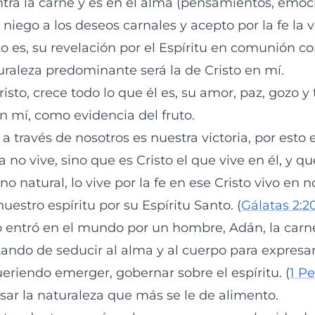
ntra la carne y es en el alma (pensamientos, emoc
 niego a los deseos carnales y acepto por la fe la
to es, su revelación por el Espíritu en comunión co
uraleza predominante será la de Cristo en mí.
sto, crece todo lo que él es, su amor, paz, gozo y t
n mí, como evidencia del fruto.
a través de nosotros es nuestra victoria, por esto 
a no vive, sino que es Cristo el que vive en él, y q
no natural, lo vive por la fe en ese Cristo vivo en n
uestro espíritu por su Espíritu Santo. (
Gálatas 2:2
 entró en el mundo por un hombre, Adán, la carn
tando de seducir al alma y al cuerpo para expresar 
eriendo emerger, gobernar sobre el espíritu. (
1 Pe
sar la naturaleza que más se le de alimento.