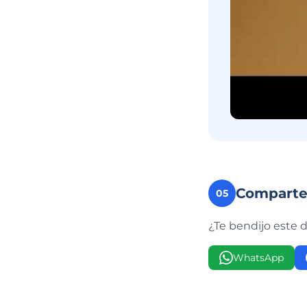
Compart
05
¿Te bendijo este 
WhatsApp