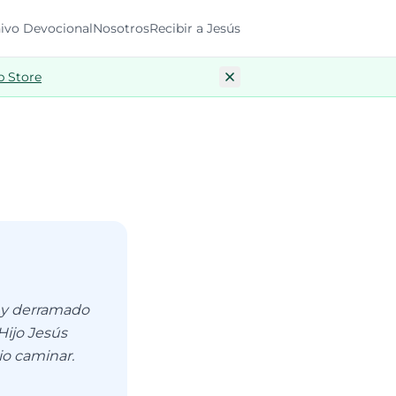
ivo Devocional
Nosotros
Recibir a Jesús
p Store
 y derramado
Hijo Jesús
io caminar.