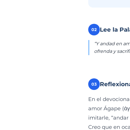
Lee la Pa
02
“Y andad en amo
ofrenda y sacrif
Reflexion
03
En el devociona
amor Ágape (ἀγά
imitarle, “andar
Creo que en oc