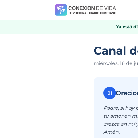
Ya está d
Canal d
miércoles, 16 de j
Oració
01
Padre, si hoy
tu amor en mi
crezca en mí y
Amén.