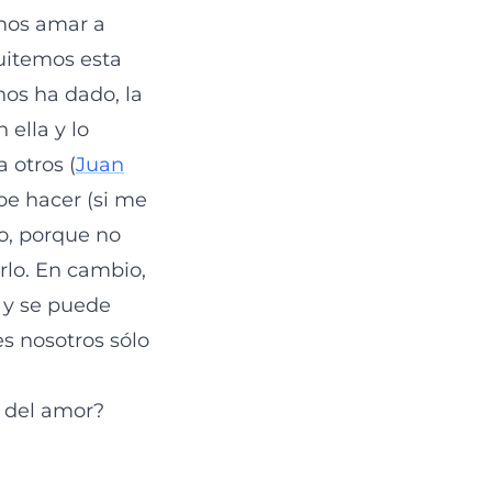
emos amar a
uitemos esta
os ha dado, la
 ella y lo
 otros (
Juan
be hacer (si me
o, porque no
lo. En cambio,
 y se puede
es nosotros sólo
s del amor?