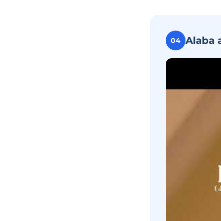
Alaba 
04