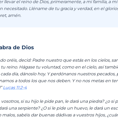
r llevar el reino de Dios, primeramente, a mi familia, a mi
 necesitado. Lléname de tu gracia y verdad, en el glor
ret, amén.
labra de Dios
ndo oréis, decid: Padre nuestro que estás en los cielos, sa
 reino. Hágase tu voluntad, como en el cielo, así también
 cada día, dánoslo hoy. Y perdónanos nuestros pecados,
namos a todos los que nos deben. Y no nos metas en te
l”
Lucas 11:2-4
osotros, si su hijo le pide pan, le dará una piedra? ¿o si
dará una serpiente? ¿O si le pide un huevo, le dará un es
o malos, sabéis dar buenas dádivas a vuestros hijos, ¿cu