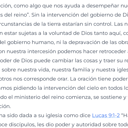
ración, como algo que nos ayuda a desempeñar nu
 del reino”. Sin la intervención del gobierno de D
circunstancias de la tierra estarían sin control. Las
 estar sujetas a la voluntad de Dios tanto aquí, c
del gobierno humano, ni la depravación de las obra
on nuestra intercesión podemos hacer retroceder a 
oder de Dios puede cambiar las cosas y traer su rei
s sobre nuestra vida, nuestra familia y nuestra igles
tros nos corresponde orar. La oración tiene pod
mos pidiendo la intervención del cielo en todos lo
todo el ministerio del reino comienza, se sostiene y 
ción.
ha sido dada a su iglesia como dice
Lucas 9:1-2
“H
ce discípulos, les dio poder y autoridad sobre tod