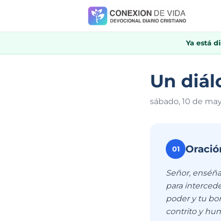
Ya está d
Un diál
sábado, 10 de ma
Oració
01
Señor, enséñam
para interced
poder y tu bo
contrito y hu