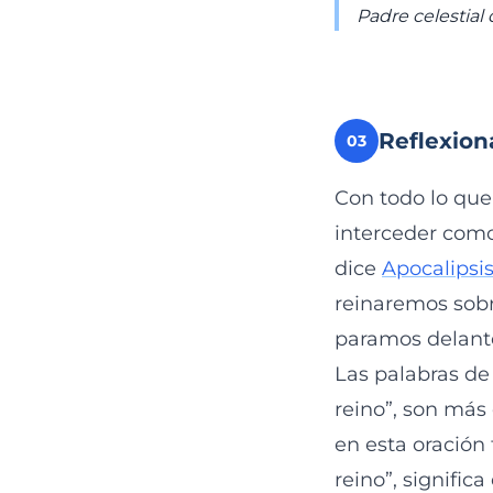
Padre celestial 
Reflexion
03
Con todo lo que
interceder como
dice
Apocalipsis
reinaremos sobr
paramos delante
Las palabras de
reino”, son más
en esta oración 
reino”, signific