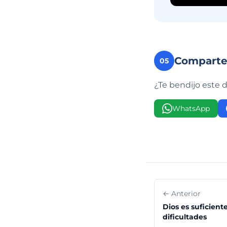
Compart
05
¿Te bendijo este 
WhatsApp
← Anterior
Dios es suficient
dificultades