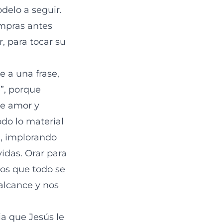
delo a seguir.
ompras antes
, para tocar su
e a una frase,
e”, porque
de amor y
odo lo material
l, implorando
idas. Orar para
mos que todo se
 alcance y nos
a que Jesús le