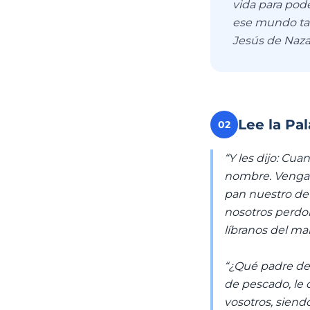
vida para pode
ese mundo tan
Jesús de Naza
Lee la Pa
02
“Y les dijo: Cua
nombre. Venga tu
pan nuestro de
nosotros perdo
líbranos del ma
“¿Qué padre de v
de pescado, le 
vosotros, siend