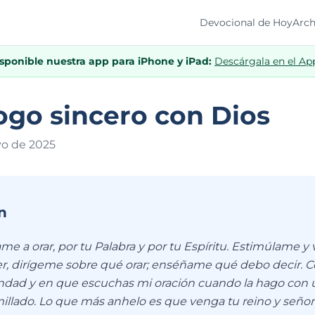
Devocional de Hoy
Arch
isponible nuestra app para iPhone y iPad:
Descárgala en el Ap
ogo sincero con Dios
yo de 202
5
n
e a orar, por tu Palabra y por tu Espíritu. Estimúlame y 
er, dirígeme sobre qué orar; enséñame qué debo decir. C
ndad y en que escuchas mi oración cuando la hago con 
millado. Lo que más anhelo es que venga tu reino y señor