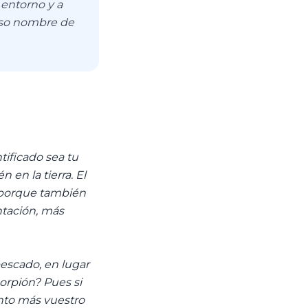
 entorno y a
ioso nombre de
ntificado sea tu
 en la tierra. El
 porque también
ntación, más
 pescado, en lugar
corpión? Pues si
ánto más vuestro