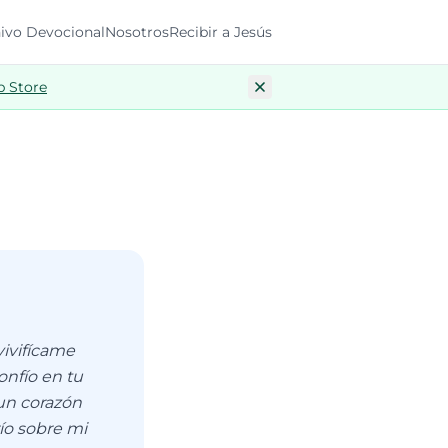
ivo Devocional
Nosotros
Recibir a Jesús
p Store
vivifícame
onfío en tu
un corazón
ío sobre mi