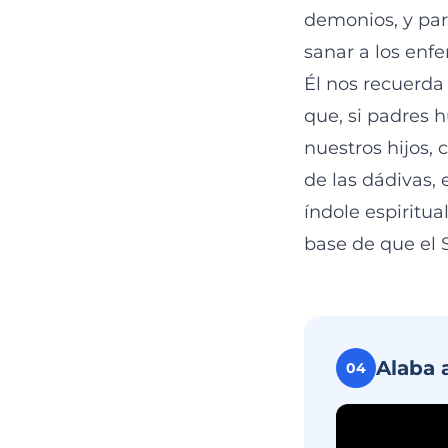
demonios, y para
sanar a los enfe
Él nos recuerda
que, si padres 
nuestros hijos,
de las dádivas,
índole espiritua
base de que el S
Alaba 
04