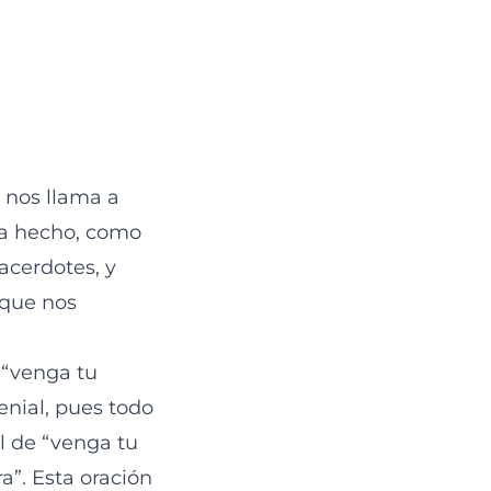
 nos llama a
ha hecho, como
acerdotes, y
 que nos
 “venga tu
enial, pues todo
al de “venga tu
a”. Esta oración