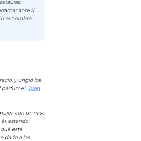
estauras.
rramar ante ti
 En el nombre
cio, y ungió los
el perfume”.
Juan
mujer, con un vaso
 él, estando
a qué este
e dado a los