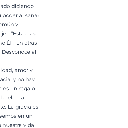
tado diciendo
u poder al sanar
común y
jer. “Esta clase
o Él”. En otras
. Desconoce al
ildad, amor y
acia, y no hay
a es un regalo
 cielo. La
e. La gracia es
reemos en un
e nuestra vida.