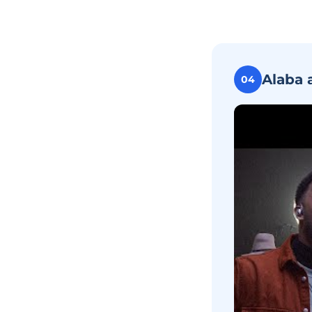
Alaba 
04