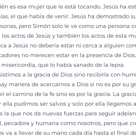
ién es esa mujer que le está tocando. Jesús ha es
sías, el que había de venir. Jesús ha demostrado s
ersonas, pero Simón solo le ve como una persona 
ca los actos de Jesús y también los actos de esta mu
ca a Jesús no debería estar ni cerca a alguien com
ecadores no merecen estar en la presencia de Dios
 misericordia, que lo había sanado de la lepra.
stirnos a la gracia de Dios sino recibirla con hum
hay manera de acercarnos a Dios si no es por su gr
 el camino de la fe sino es por la gracia. La graci
r ella pudimos ser salvos y solo por ella llegamos al
s la que nos da nuevas fuerzas para seguir adelant
il, pecadora y humana como nosotros, pero que c
s va a llevar de su mano cada día hasta el final d