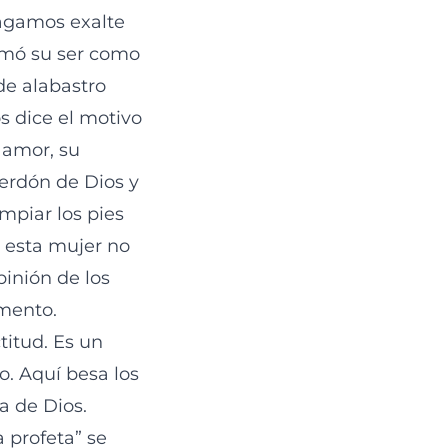
hagamos exalte
amó su ser como
de alabastro
s dice el motivo
 amor, su
perdón de Dios y
mpiar los pies
 esta mujer no
pinión de los
mento.
titud. Es un
o. Aquí besa los
a de Dios.
a profeta” se