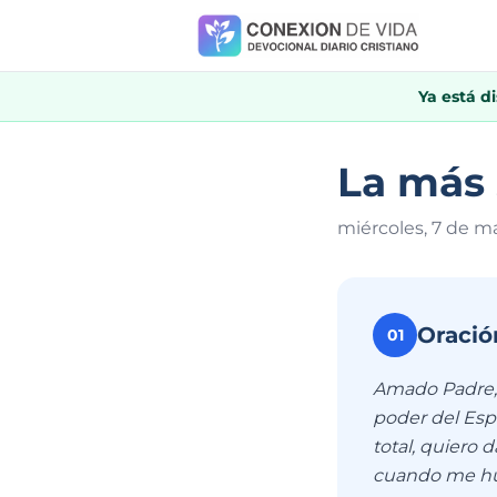
Ya está d
La más
miércoles, 7 de m
Oració
01
Amado Padre, 
poder del Espí
total, quiero
cuando me hum