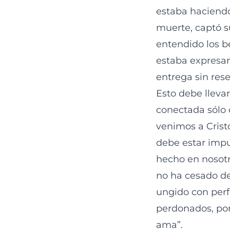
estaba haciendo
muerte, captó su
entendido los be
estaba expresa
entrega sin rese
Esto debe lleva
conectada sólo 
venimos a Crist
debe estar impul
hecho en nosot
no ha cesado de
ungido con perf
perdonados, po
ama”.