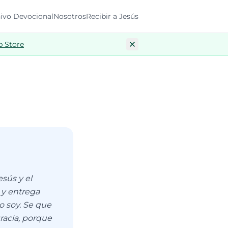
ivo Devocional
Nosotros
Recibir a Jesús
p Store
sús y el
 y entrega
o soy. Se que
racia, porque