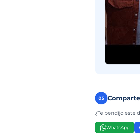
Compart
05
¿Te bendijo este 
WhatsApp