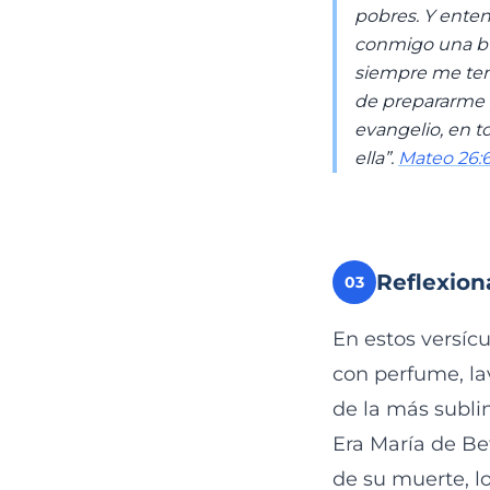
pobres. Y enten
conmigo una bu
siempre me tend
de prepararme p
evangelio, en t
ella”.
Mateo 26:6
Reflexion
03
En estos versíc
con perfume, la
de la más subli
Era María de Be
de su muerte, lo