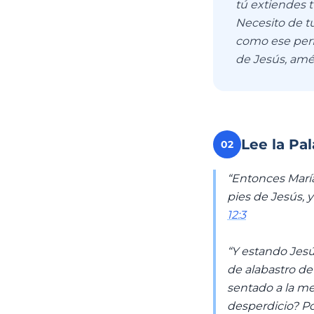
tú extiendes 
Necesito de tu
como ese perf
de Jesús, amé
Lee la Pa
02
“Entonces María
pies de Jesús, y
12:3
“Y estando Jesú
de alabastro de
sentado a la mes
desperdicio? Po