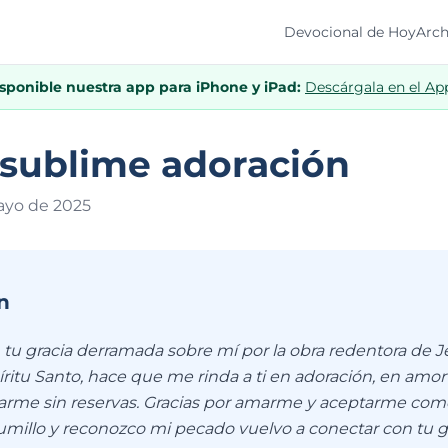
Devocional de Hoy
Arch
isponible nuestra app para iPhone y iPad:
Descárgala en el Ap
 sublime adoración
ayo de 202
5
n
tu gracia derramada sobre mí por la obra redentora de Je
ritu Santo, hace que me rinda a ti en adoración, en amor
 darme sin reservas. Gracias por amarme y aceptarme com
illo y reconozco mi pecado vuelvo a conectar con tu g