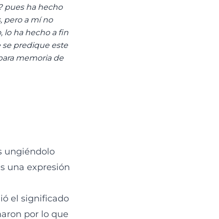
r? pues ha hecho
 pero a mí no
 lo ha hecho a fin
e se predique este
 para memoria de
ús ungiéndolo
es una expresión
ó el significado
naron por lo que