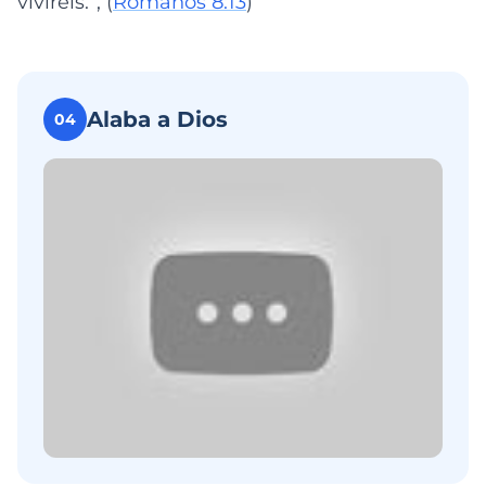
viviréis.”, (
Romanos 8:13
)
Alaba a Dios
04