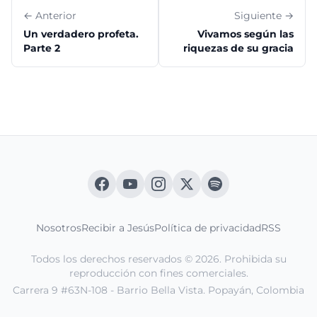
← Anterior
Siguiente →
Un verdadero profeta.
Vivamos según las
Parte 2
riquezas de su gracia
Nosotros
Recibir a Jesús
Política de privacidad
RSS
Todos los derechos reservados © 2026. Prohibida su
reproducción con fines comerciales.
Carrera 9 #63N-108 - Barrio Bella Vista. Popayán, Colombia