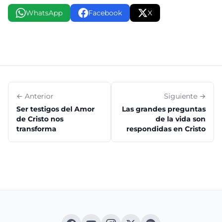
WhatsApp
Facebook
X
← Anterior
Siguiente →
Ser testigos del Amor
Las grandes preguntas
de Cristo nos
de la vida son
transforma
respondidas en Cristo