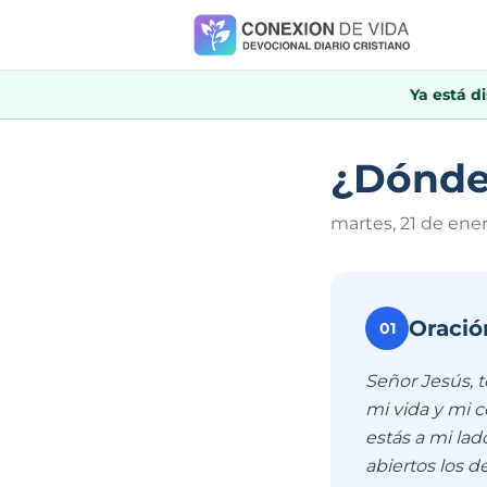
Ya está d
¿Dónde
martes, 21 de ene
Oració
01
Señor Jesús, 
mi vida y mi c
estás a mi la
abiertos los d