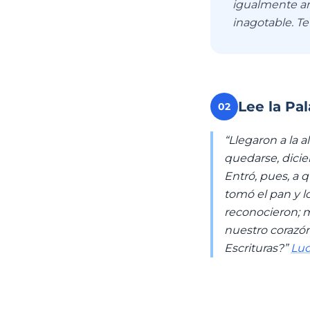
igualmente an
inagotable. T
Lee la Pa
02
“Llegaron a la a
quedarse, dicie
Entró, pues, a 
tomó el pan y lo
reconocieron; má
nuestro corazón
Escrituras?”
Luc