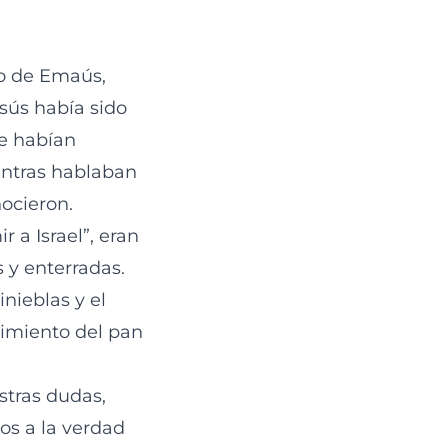
no de Emaús,
sús había sido
ue habían
entras hablaban
nocieron.
 a Israel”, eran
 y enterradas.
inieblas y el
timiento del pan
stras dudas,
os a la verdad