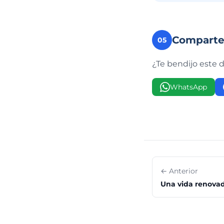
Compart
05
¿Te bendijo este 
WhatsApp
← Anterior
Una vida renova