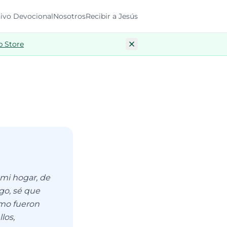
ivo Devocional
Nosotros
Recibir a Jesús
p Store
 mi hogar, de
igo, sé que
omo fueron
los,