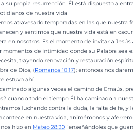
y a su propia resurrección. Él está dispuesto a entr
tidianos de nuestra vida.
emos atravesado temporadas en las que nuestra f
anecen y sentimos que nuestra vida está en oscur
era en nosotros. Es el momento de invitar a Jesús
er momentos de intimidad donde su Palabra sea e
esita, trayendo renovación y restauración espiritu
abra de Dios, (
Romanos 10:17
); entonces nos dare
e estuvo ahí.
aminado algunas veces el camino de Emaús, p
s? cuando todo el tiempo Él ha caminado a nuestr
tramos luchando contra la duda, la falta de fe, y
 acontece en nuestra vida, animémonos y aferrem
 nos hizo en
Mateo 28:20
“enseñándoles que guard