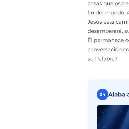
cosas que os he
fin del mundo.
Jesús está cami
desamparará, s
Él permanece co
conversación co
su Palabra?
Alaba 
04