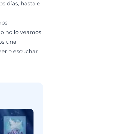
s días, hasta el
nos
do no lo veamos
os una
eer o escuchar