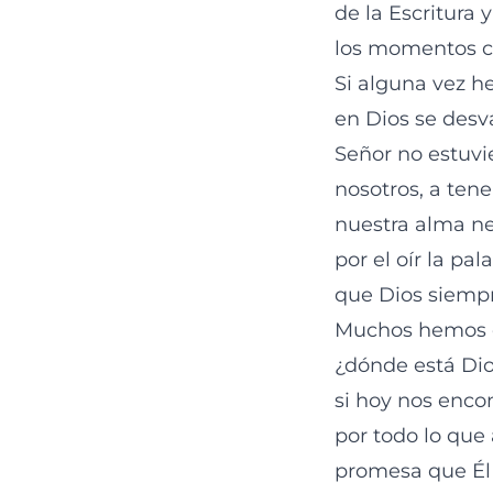
de la Escritura 
los momentos co
Si alguna vez h
en Dios se desv
Señor no estuvi
nosotros, a ten
nuestra alma nec
por el oír la pal
que Dios siempr
Muchos hemos c
¿dónde está Dio
si hoy nos encon
por todo lo que
promesa que Él