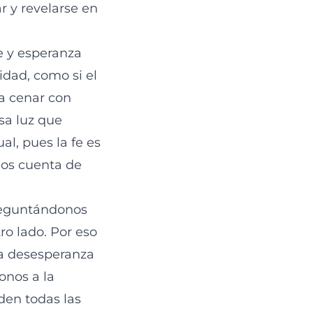
ar y revelarse en
e y esperanza
idad, como si el
 a cenar con
sa luz que
al, pues la fe es
mos cuenta de
reguntándonos
o lado. Por eso
 la desesperanza
onos a la
en todas las