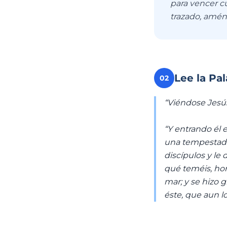
para vencer c
trazado, amén
Lee la Pa
02
“Viéndose Jesú
“Y entrando él e
una tempestad t
discípulos y le 
qué teméis, hom
mar; y se hizo 
éste, que aun l