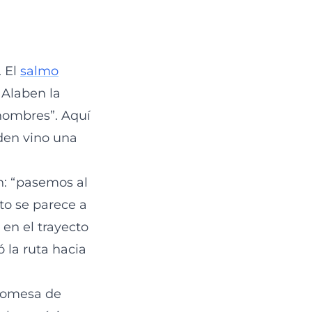
 El
salmo
. Alaben la
 hombres”. Aquí
rden vino una
en: “pasemos al
to se parece a
en el trayecto
ó la ruta hacia
promesa de