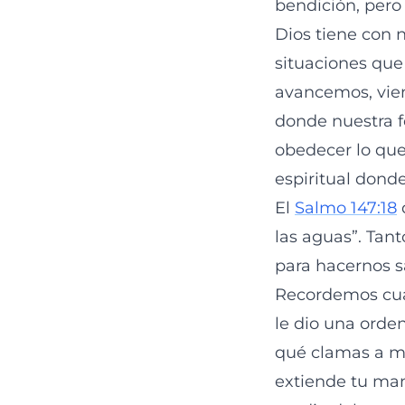
bendición, pero
Dios tiene con 
situaciones que
avancemos, vien
donde nuestra 
obedecer lo que 
espiritual donde
El
Salmo 147:18
d
las aguas”. Tant
para hacernos s
Recordemos cuan
le dio una orde
qué clamas a mí?
extiende tu mano