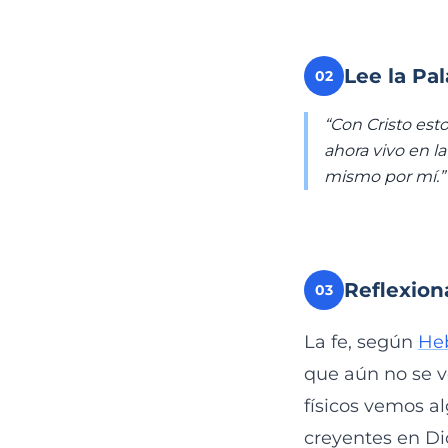
Lee la Pa
02
“Con Cristo esto
ahora vivo en la
mismo por mí.
Reflexion
03
La fe, según
Heb
que aún no se ve
físicos vemos a
creyentes en Di