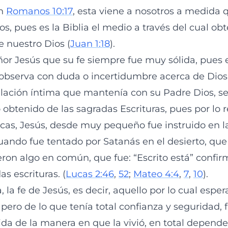
ún
Romanos 10:17
, esta viene a nosotros a medid
os, pues es la Biblia el medio a través del cual o
 nuestro Dios (
Juan 1:18
).
or Jesús que su fe siempre fue muy sólida, pues
observa con duda o incertidumbre acerca de Dios
lación íntima que mantenía con su Padre Dios, se
obtenido de las sagradas Escrituras, pues por lo r
cas, Jesús, desde muy pequeño fue instruido en l
uando fue tentado por Satanás en el desierto, que 
eron algo en común, que fue: “Escrito está” confir
as escrituras. (
Lucas 2:46
,
52
;
Mateo 4:4
,
7
,
10
).
, la fe de Jesús, es decir, aquello por lo cual espe
 pero de lo que tenía total confianza y seguridad, f
 vida de la manera en que la vivió, en total depend