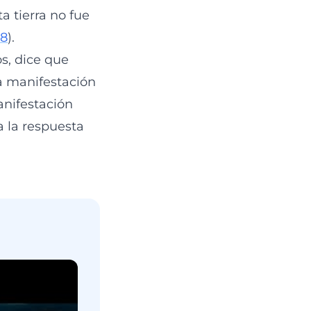
a tierra no fue
38
).
os, dice que
sa manifestación
anifestación
a la respuesta