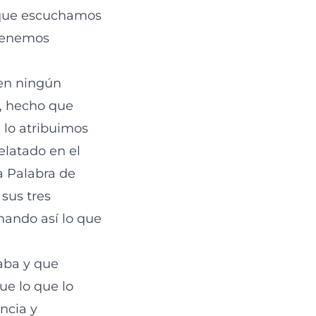
a que escuchamos
btenemos
 en ningún
, hecho que
 lo atribuimos
elatado en el
a Palabra de
sus tres
mando así lo que
raba y que
ue lo que lo
encia y