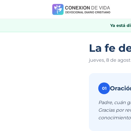
Ya está d
La fe d
jueves, 8 de agos
Oració
01
Padre, cuán g
Gracias por rev
conocimiento 