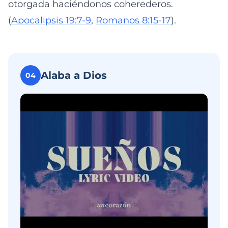
otorgada haciéndonos coherederos.
(
Apocalipsis 19:7-9
,
Romanos 8:15-17
).
Alaba a Dios
04