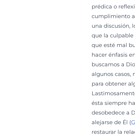
prédica o refle
cumplimiento a
una discusión, 
que la culpable 
que esté mal bu
hacer énfasis en
buscamos a Dio
algunos casos, n
para obtener al
Lastimosamente 
ésta siempre ha
desobedece a Di
alejarse de Él (
G
restaurar la re