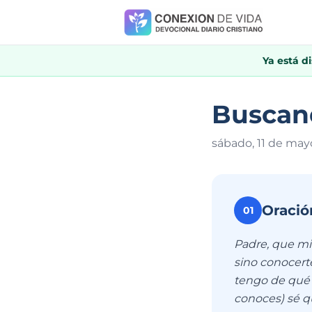
Ya está d
Buscand
sábado, 11 de may
Oració
01
Padre, que mi
sino conocerte
tengo de qué 
conoces) sé q