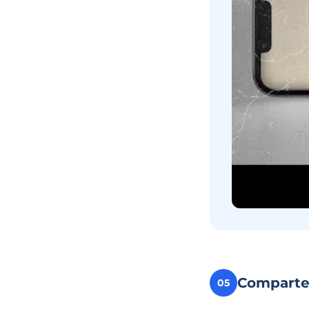
Compart
05