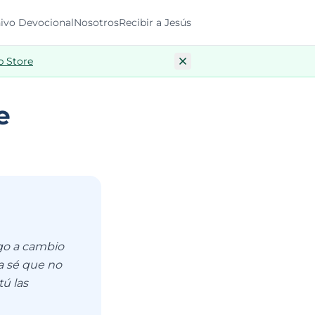
ivo Devocional
Nosotros
Recibir a Jesús
p Store
e
lgo a cambio
ia sé que no
ú las