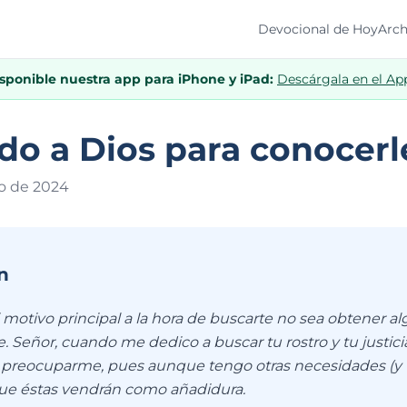
Devocional de Hoy
Arch
isponible nuestra app para iPhone y iPad:
Descárgala en el Ap
o a Dios para conocerl
o de 202
4
n
 motivo principal a la hora de buscarte no sea obtener a
. Señor, cuando me dedico a buscar tu rostro y tu justic
preocuparme, pues aunque tengo otras necesidades (y t
ue éstas vendrán como añadidura.