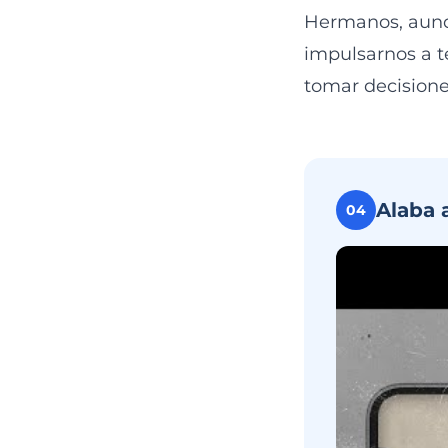
Hermanos, aunqu
impulsarnos a t
tomar decisione
Alaba 
04