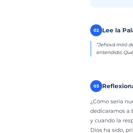
Lee la Pa
02
“Jehová miró de
entendido, Que 
Reflexion
03
¿Cómo sería nue
dedicaramos a b
y cuando la res
Dios ha sido, pr