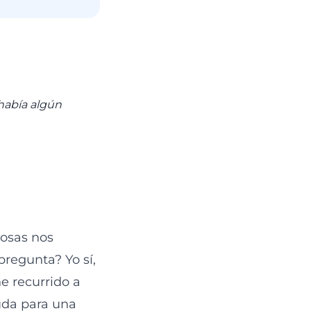
 había algún
cosas nos
regunta? Yo sí,
e recurrido a
yuda para una