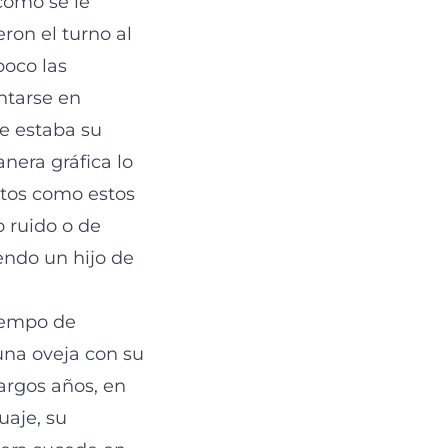
como se le
ron el turno al
poco las
ntarse en
e estaba su
nera gráfica lo
itos como estos
o ruido o de
endo un hijo de
tiempo de
una oveja con su
argos años, en
uaje, su