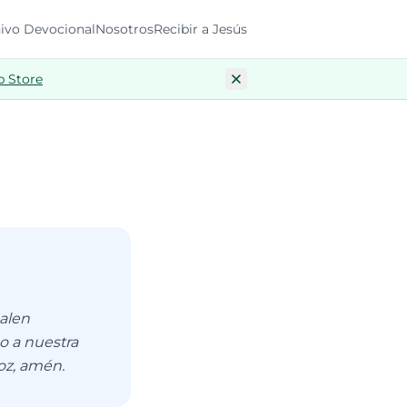
ivo Devocional
Nosotros
Recibir a Jesús
p Store
salen
o a nuestra
oz, amén.