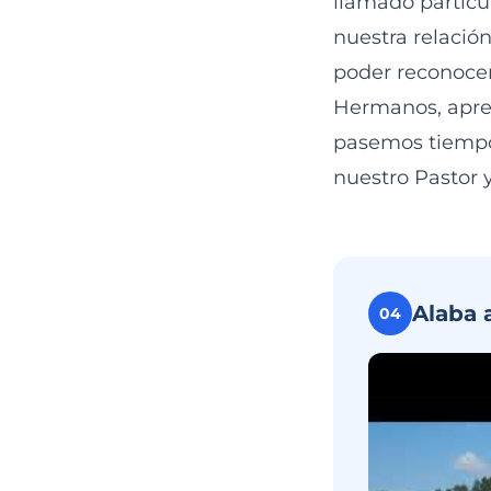
llamado particu
nuestra relació
poder reconocer
Hermanos, apren
pasemos tiempo 
nuestro Pastor 
Alaba 
04