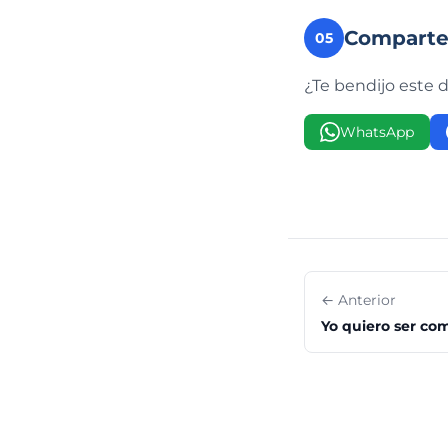
Compart
05
¿Te bendijo este 
WhatsApp
← Anterior
Yo quiero ser co