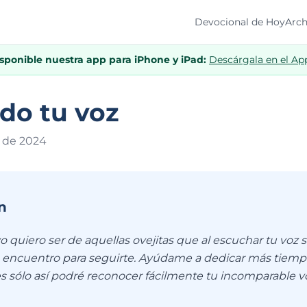
Devocional de Hoy
Arch
isponible nuestra app para iPhone y iPad:
Descárgala en el Ap
do tu voz
 de 202
4
n
o quiero ser de aquellas ovejitas que al escuchar tu voz 
u encuentro para seguirte. Ayúdame a dedicar más tiemp
s sólo así podré reconocer fácilmente tu incomparable v