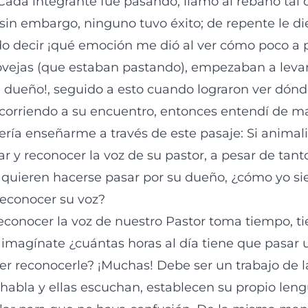
 Cada integrante fue pasando, llamó al rebaño tal 
sin embargo, ninguno tuvo éxito; de repente le die
do decir ¡qué emoción me dió al ver cómo poco a 
ovejas (que estaban pastando), empezaban a leva
dueño!, seguido a esto cuando lograron ver dónd
n corriendo a su encuentro, entonces entendí de ma
ería enseñarme a través de este pasaje: Si animal
ar y reconocer la voz de su pastor, a pesar de tant
quieren hacerse pasar por su dueño, ¿cómo yo si
econocer su voz?
econocer la voz de nuestro Pastor toma tiempo, 
 imagínate ¿cuántas horas al día tiene que pasar 
r reconocerle? ¡Muchas! Debe ser un trabajo de l
 habla y ellas escuchan, establecen su propio leng