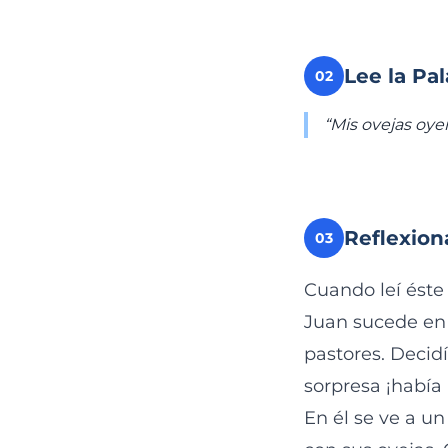
Lee la Pa
02
“Mis ovejas oye
Reflexion
03
Cuando leí éste 
Juan sucede en 
pastores. Decidí
sorpresa ¡había
En él se ve a un