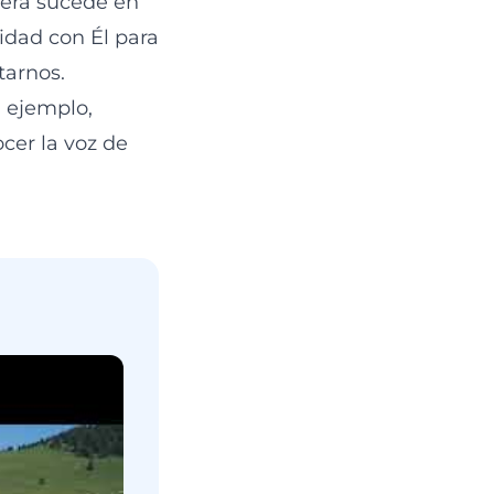
nera sucede en
idad con Él para
tarnos.
 ejemplo,
cer la voz de