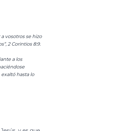
a vosotros se hizo
2 Corintios‬ ‭8‬:‭9.
ante a los
 haciéndose
exaltó hasta lo
Jesús, y es que