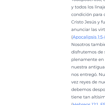
y todos los lina
condición para 
Cristo Jesús y 
anunciar las vir
(
Apocalipsis 1:5-
Nosotros tambi
disfrutemos de 
plenamente en l
nuestra antigua
nos entregó. Nu
vez reyes de nue
debemos despoja
tiene tan altís
(
Hebreos 12:1
,
Ef