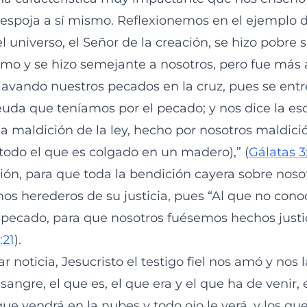
espoja a sí mismo. Reflexionemos en el ejemplo d
l universo, el Señor de la creación, se hizo pobre s
smo y se hizo semejante a nosotros, pero fue más a
 lavando nuestros pecados en la cruz, pues se ent
uda que teníamos por el pecado; y nos dice la escr
la maldición de la ley, hecho por nosotros maldici
 todo el que es colgado en un madero),” (
Gálatas 3
ión, para que toda la bendición cayera sobre noso
os herederos de su justicia, pues “Al que no cono
o pecado, para que nosotros fuésemos hechos justi
:21
).
 noticia, Jesucristo el testigo fiel nos amó y nos 
angre, el que es, el que era y el que ha de venir, 
e vendrá en la nubes y todo ojo le verá, y los que