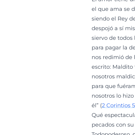
el que ama se d
siendo el Rey de
despojó a sí mi
siervo de todos
para pagar la de
nos redimió de 
escrito: Maldito
nosotros maldic
para que fuéram
nosotros lo hiz
él” (
2 Corintios 5
Qué espectacular
pecados con su s
Todopoderoso, qu