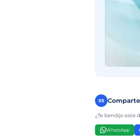
Compart
05
¿Te bendijo este 
WhatsApp