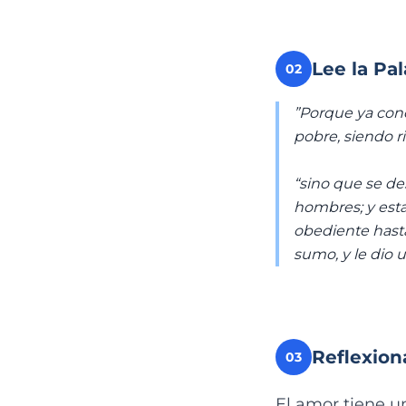
Lee la Pa
02
”Porque ya cono
pobre, siendo ric
“sino que se de
hombres; y est
obediente hasta
sumo, y le dio
Reflexion
03
El amor tiene u