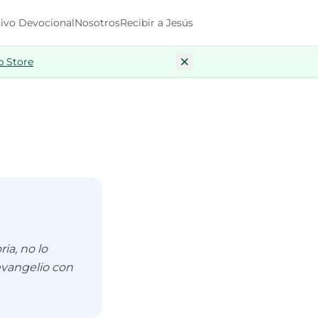
ivo Devocional
Nosotros
Recibir a Jesús
p Store
ia, no lo
 evangelio con