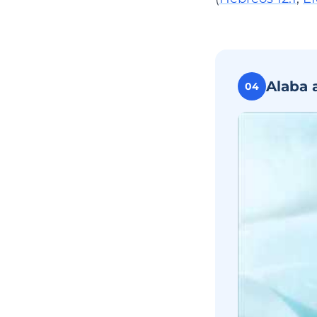
Alaba 
04