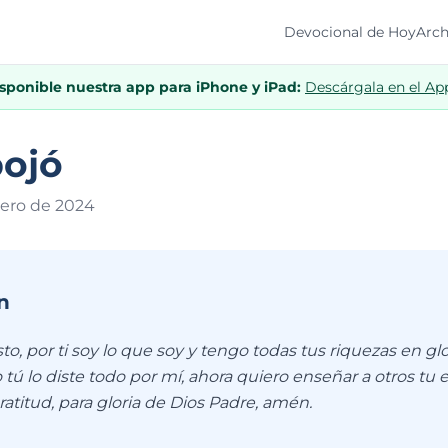
Devocional de Hoy
Arch
isponible nuestra app para iPhone y iPad:
Descárgala en el Ap
pojó
rero de 202
4
n
to, por ti soy lo que soy y tengo todas tus riquezas en glor
tú lo diste todo por mí, ahora quiero enseñar a otros tu
atitud, para gloria de Dios Padre, amén.