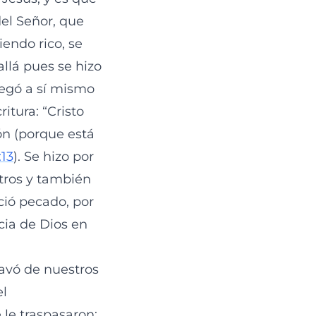
el Señor, que
iendo rico, se
llá pues se hizo
regó a sí mismo
itura: “Cristo
ón (porque está
:13
). Se hizo por
tros y también
ció pecado, por
cia de Dios en
lavó de nuestros
el
 le traspasaron;