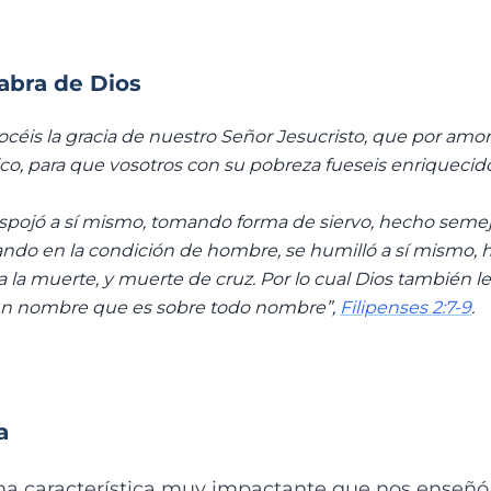
labra de Dios
céis la gracia de nuestro Señor Jesucristo, que por amor 
o, para que vosotros con su pobreza fueseis enriquecidos“, ‭‭
spojó a sí mismo, tomando forma de siervo, hecho semej
ando en la condición de hombre, se humilló a sí mismo,
 la muerte, y muerte de cruz. Por lo cual Dios también le 
 un nombre que es sobre todo nombre”,
Filipenses 2:7-9
.
a
na característica muy impactante que nos enseñó 