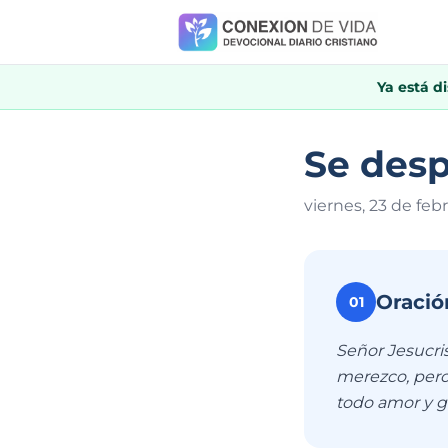
Ya está d
Se des
viernes, 23 de feb
Oració
01
Señor Jesucris
merezco, pero 
todo amor y gr