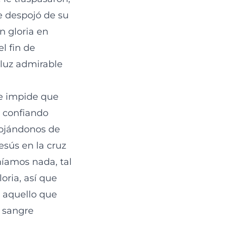
se despojó de su
n gloria en
l fin de
 luz admirable
e impide que
a confiando
pojándonos de
esús en la cruz
níamos nada, tal
oria, así que
 aquello que
a sangre