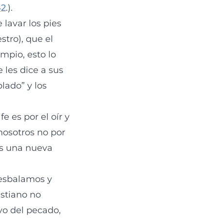
42
.).
 lavar los pies
stro), que el
impio, esto lo
 les dice a sus
blado” y los
e es por el oír y
 nosotros no por
os una nueva
resbalamos y
stiano no
avo del pecado,