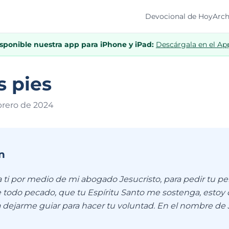
Devocional de Hoy
Arch
isponible nuestra app para iPhone y iPad:
Descárgala en el Ap
s pies
brero de 202
4
n
 ti por medio de mi abogado Jesucristo, para pedir tu p
 todo pecado, que tu Espíritu Santo me sostenga, estoy 
a dejarme guiar para hacer tu voluntad. En el nombre de