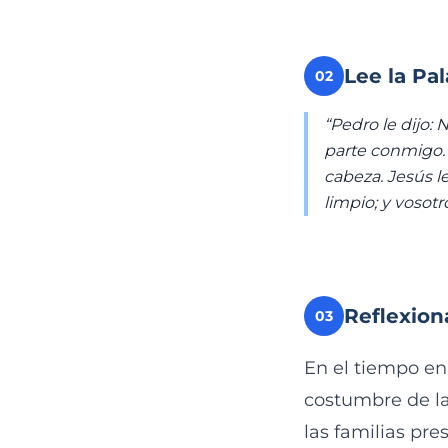
Lee la Pa
02
“Pedro le dijo: 
parte conmigo. 
cabeza. Jesús le
limpio; y vosotr
Reflexion
03
En el tiempo en
costumbre de la
las familias pre