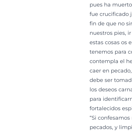
pues ha muerto 
fue crucificado
fin de que no s
nuestros pies, 
estas cosas os 
tenemos para con
contempla el he
caer en pecado,
debe ser tomado
los deseos carn
para identificar
fortalecidos esp
“Si confesamos n
pecados, y limp