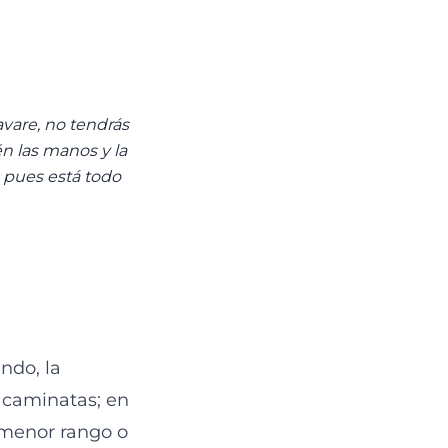
lavare, no tendrás
n las manos y la
s, pues está todo
ndo, la
 caminatas; en
e menor rango o