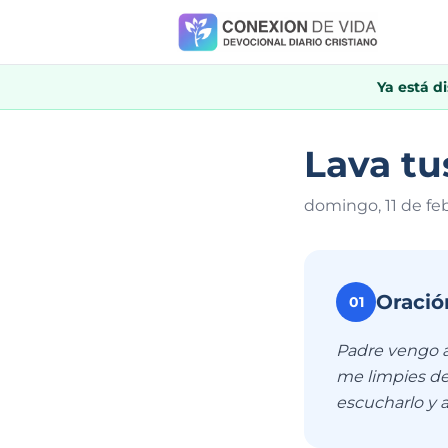
Ya está d
Lava tu
domingo, 11 de fe
Oració
01
Padre vengo a
me limpies de
escucharlo y 