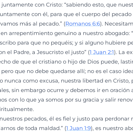
juntamente con Cristo: “sabiendo esto, que nues
 juntamente con él, para que el cuerpo del pecado 
irvamos más al pecado.” (
Romanos 6:6
). Necesitam
ir en arrepentimiento genuino a nuestro abogado: “
escribo para que no pequéis; y si alguno hubiere 
 el Padre, a Jesucristo el justo” (
1 Juan 2:1
). La e
cho de que el cristiano o hijo de Dios puede, las
 pero que no debe quedarse allí; no es el caso id
 nunca como excusa, nuestra libertad en Cristo, p
ales, sin embargo ocurre y debemos ir en oración 
nos con lo que ya somos por su gracia y salir renov
iritualmente.
uestros pecados, él es fiel y justo para perdonar 
iarnos de toda maldad.” (
1 Juan 1:9
), es nuestro a