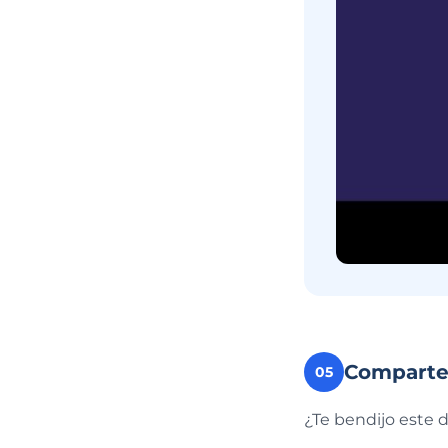
Compart
05
¿Te bendijo este 