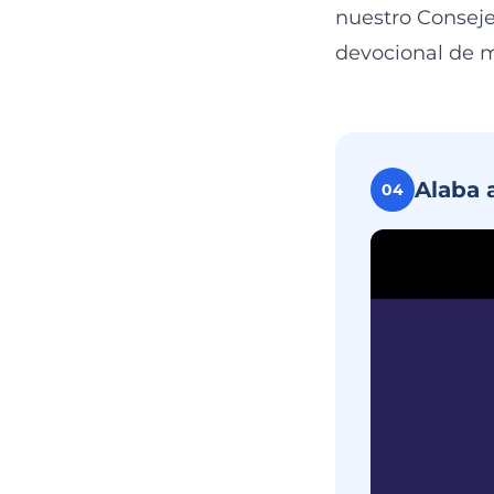
nuestro Conseje
devocional de m
Alaba 
04