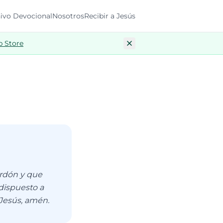
ivo Devocional
Nosotros
Recibir a Jesús
p Store
erdón y que
dispuesto a
 Jesús, amén.