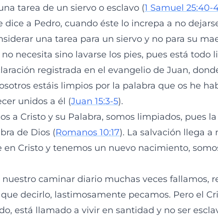
una tarea de un siervo o esclavo (
1 Samuel 25:40-
e dice a Pedro, cuando éste lo increpa a no dejarse
siderar una tarea para un siervo y no para su mae
no necesita sino lavarse los pies, pues está todo l
laración registrada en el evangelio de Juan, donde
vosotros estáis limpios por la palabra que os he ha
cer unidos a él (
Juan 15:3-5
).
 a Cristo y su Palabra, somos limpiados, pues la f
abra de Dios (
Romanos 10:17
). La salvación llega a
fe en Cristo y tenemos un nuevo nacimiento, som
nuestro caminar diario muchas veces fallamos, 
que decirlo, lastimosamente pecamos. Pero el Cri
do, está llamado a vivir en santidad y no ser escl