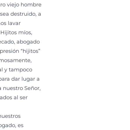
tro viejo hombre
sea destruido, a
os lavar
Hijitos míos,
pecado, abogado
xpresión “hijitos”
timosamente,
eal y tampoco
ara dar lugar a
a nuestro Señor,
ados al ser
nuestros
bogado, es