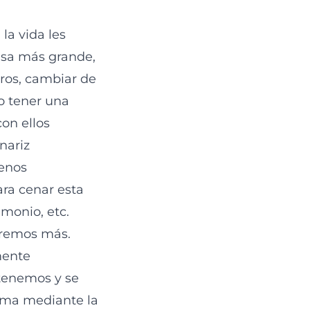
la vida les
casa más grande,
bros, cambiar de
 o tener una
on ellos
nariz
menos
ara cenar esta
imonio, etc.
eremos más.
mente
 tenemos y se
forma mediante la