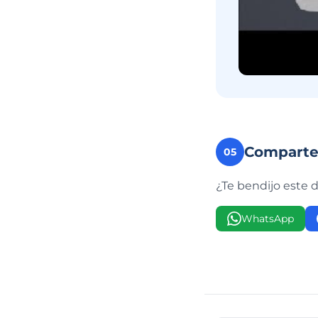
Compart
05
¿Te bendijo este 
WhatsApp