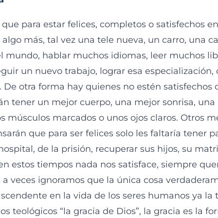
ue para estar felices, completos o satisfechos en 
r algo más, tal vez una tele nueva, un carro, una 
 el mundo, hablar muchos idiomas, leer muchos li
guir un nuevo trabajo, lograr esa especialización,
 De otra forma hay quienes no estén satisfechos c
n tener un mejor cuerpo, una mejor sonrisa, una 
s músculos marcados o unos ojos claros. Otros 
arán que para ser felices solo les faltaría tener p
hospital, de la prisión, recuperar sus hijos, su matr
en estos tiempos nada nos satisface, siempre qu
s a veces ignoramos que la única cosa verdadera
ascendente en la vida de los seres humanos ya la
s teológicos “la gracia de Dios”, la gracia es la 