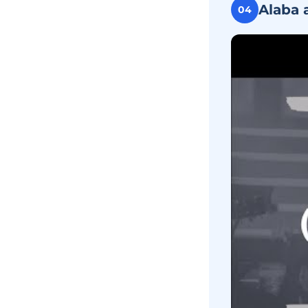
Alaba 
04