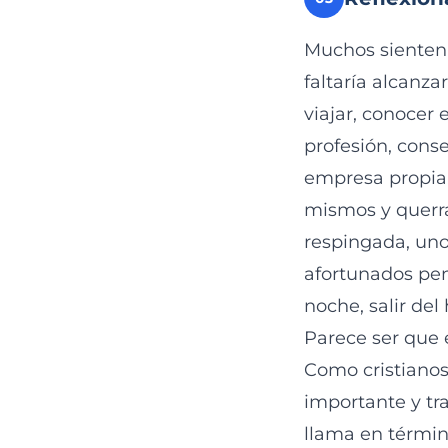
Muchos sienten q
faltaría alcanza
viajar, conocer
profesión, conse
empresa propia.
mismos y querrá
respingada, uno
afortunados pens
noche, salir del 
Parece ser que 
Como cristiano
importante y tr
llama en término