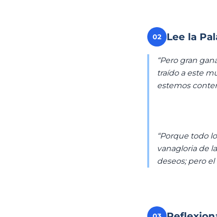
Lee la Pa
02
“Pero gran gan
traído a este m
estemos conten
“Porque todo lo
vanagloria de l
deseos; pero e
Reflexion
03