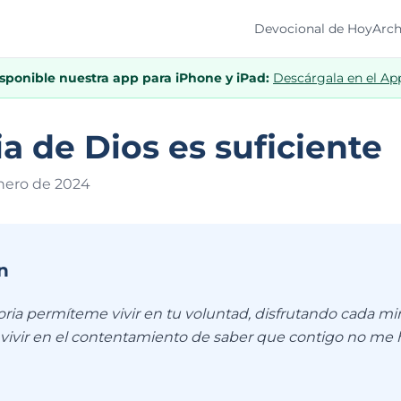
Devocional de Hoy
Arch
isponible nuestra app para iPhone y iPad:
Descárgala en el Ap
ia de Dios es suficiente
enero de 202
4
n
oria permíteme vivir en tu voluntad, disfrutando cada mi
 vivir en el contentamiento de saber que contigo no me h