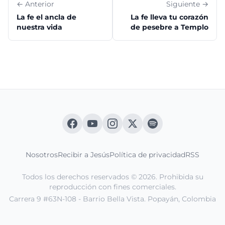
← Anterior
Siguiente →
La fe el ancla de
La fe lleva tu corazón
nuestra vida
de pesebre a Templo
Nosotros
Recibir a Jesús
Política de privacidad
RSS
Todos los derechos reservados © 2026. Prohibida su
reproducción con fines comerciales.
Carrera 9 #63N-108 - Barrio Bella Vista. Popayán, Colombia