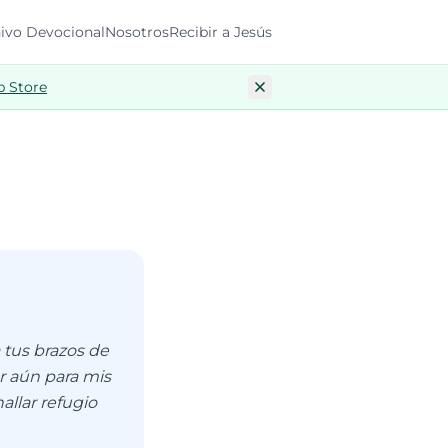
ivo Devocional
Nosotros
Recibir a Jesús
p Store
 tus brazos de
r aún para mis
llar refugio