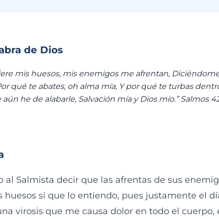
labra de Dios
ere mis huesos, mis enemigos me afrentan, Diciéndome
Por qué te abates, oh alma mía, Y por qué te turbas dent
ún he de alabarle, Salvación mía y Dios mío.” ‭‭Salmos‬ ‭42:10
a
al Salmista decir que las afrentas de sus enemi
s huesos sí que lo entiendo, pues justamente el d
na virosis que me causa dolor en todo el cuerpo, 