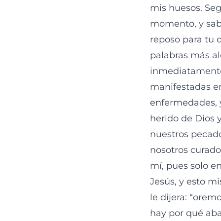
mis huesos. Se
momento, y sabr
reposo para tu 
palabras más al
inmediatamente
manifestadas en
enfermedades, y 
herido de Dios y
nuestros pecados
nosotros curados.
mí, pues solo en
Jesús, y esto m
le dijera: “orem
hay por qué aba