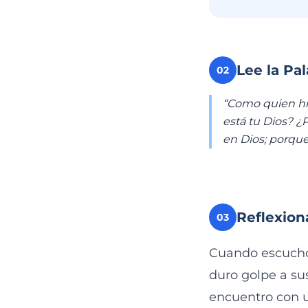
Lee la Pa
02
“Como quien hi
está tu Dios? ¿
en Dios; porque a
Reflexion
03
Cuando escucho 
duro golpe a su
encuentro con u