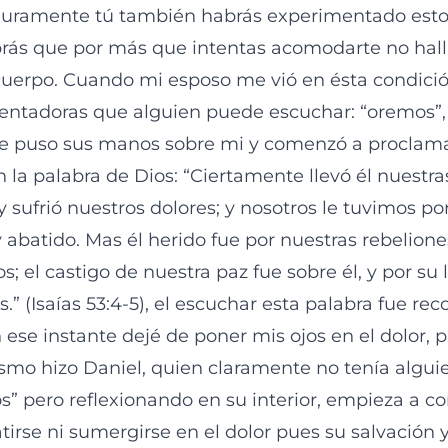
guramente tú también habrás experimentado esto
ás que por más que intentas acomodarte no hall
cuerpo. Cuando mi esposo me vió en ésta condició
entadoras que alguien puede escuchar: “oremos”,
 puso sus manos sobre mi y comenzó a proclama
 la palabra de Dios: “Ciertamente llevó él nuestra
sufrió nuestros dolores; y nosotros le tuvimos po
 abatido. Mas él herido fue por nuestras rebelione
; el castigo de nuestra paz fue sobre él, y por su 
” (‭‭Isaías‬ ‭53:4‭-‬5‬), el escuchar esta palabra fue r
 ese instante dejé de poner mis ojos en el dolor, 
ismo hizo Daniel, quien claramente no tenía algui
os” pero reflexionando en su interior, empieza a c
tirse ni sumergirse en el dolor pues su salvación 