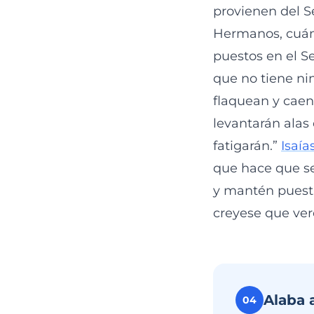
provienen del S
Hermanos, cuán
puestos en el Se
que no tiene ni
flaquean y caen
levantarán alas 
fatigarán.”
Isaía
que hace que se
y mantén puesta
creyese que veré
Alaba 
04