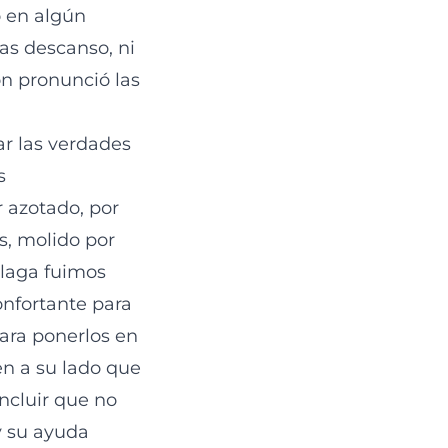
 en algún
as descanso, ni
n pronunció las
r las verdades
s
r azotado, por
s, molido por
llaga fuimos
econfortante para
para ponerlos en
en a su lado que
oncluir que no
y su ayuda