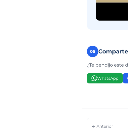
Compart
05
¿Te bendijo este 
WhatsApp
← Anterior