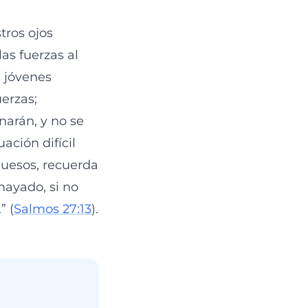
ros ojos
las fuerzas al
s jóvenes
erzas;
narán, y no se
ación difícil
huesos, recuerda
mayado, si no
” (
Salmos 27:13
).