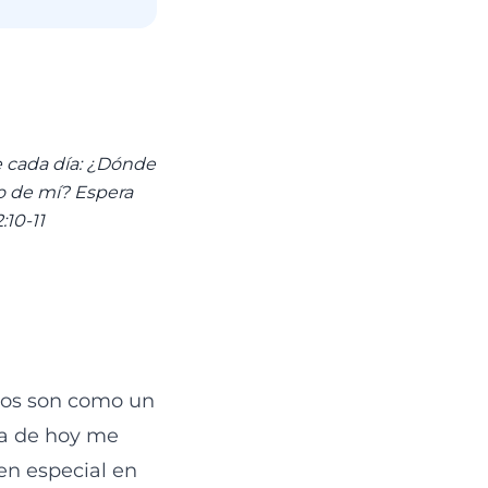
 cada día: ¿Dónde
ro de mí? Espera
‭-‬11‬
gos son como un
ía de hoy me
en especial en