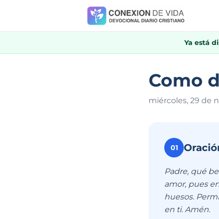
Ya está d
Como do
miércoles, 29 de 
Oració
01
Padre, qué be
amor, pues en 
huesos. Permí
en ti. Amén.