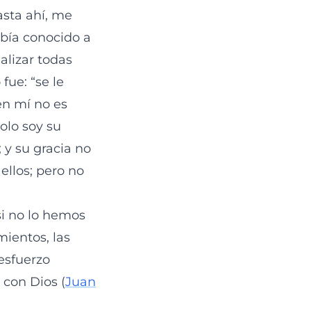
asta ahí, me
había conocido a
nalizar todas
fue: “se le
en mí no es
olo soy su
; y su gracia no
ellos; pero no
i no lo hemos
mientos, las
esfuerzo
 con Dios (
Juan