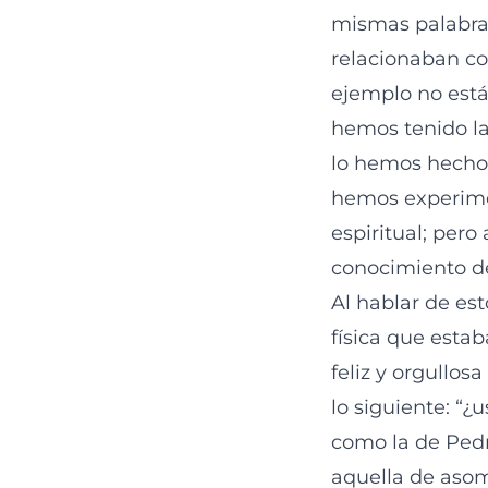
mismas palabras
relacionaban co
ejemplo no está
hemos tenido la
lo hemos hecho 
hemos experime
espiritual; per
conocimiento de
Al hablar de es
física que esta
feliz y orgullos
lo siguiente: “¿
como la de Pedr
aquella de aso