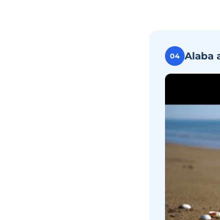
Alaba 
04