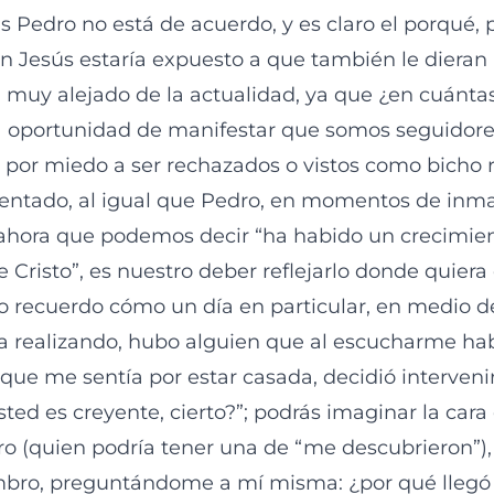
 Pedro no está de acuerdo, y es claro el porqué, p
n Jesús estaría expuesto a que también le dieran
 muy alejado de la actualidad, ya que ¿en cuánta
 oportunidad de manifestar que somos seguidore
por miedo a ser rechazados o vistos como bicho r
ntado, al igual que Pedro, en momentos de inm
o ahora que podemos decir “ha habido un crecimien
 Cristo”, es nuestro deber reflejarlo donde quier
to recuerdo cómo un día en particular, en medio d
ba realizando, hubo alguien que al escucharme hab
a que me sentía por estar casada, decidió interven
usted es creyente, cierto?”; podrás imaginar la cara
o (quien podría tener una de “me descubrieron”),
mbro, preguntándome a mí misma: ¿por qué llegó