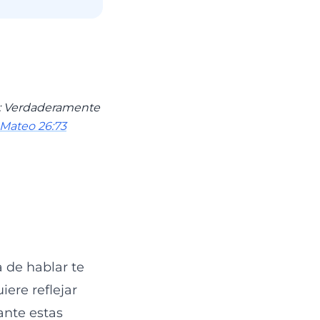
ro: Verdaderamente
Mateo 26:73
:
 de hablar te
iere reflejar
ante estas