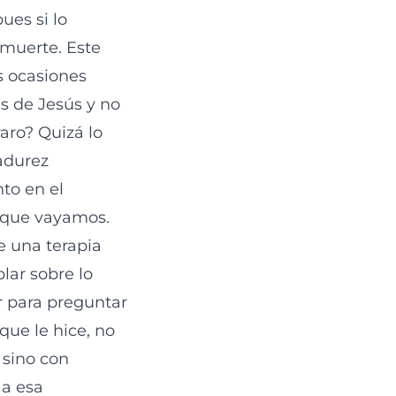
ues si lo
 muerte. Este
s ocasiones
s de Jesús y no
aro? Quizá lo
adurez
to en el
a que vayamos.
e una terapia
lar sobre lo
ir para preguntar
 que le hice, no
 sino con
 a esa