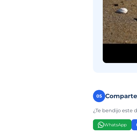
Compart
05
¿Te bendijo este 
WhatsApp