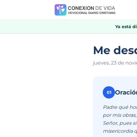
Ya está d
Me desc
jueves, 23 de nov
Oració
01
Padre qué hono
por mis obras, 
Señor, pues si
misericordia 