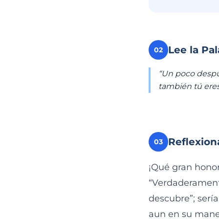
Lee la Pa
02
“Un poco despué
también tú eres
Reflexion
03
¡Qué gran honor
“Verdaderamente
descubre”; sería
aun en su mane