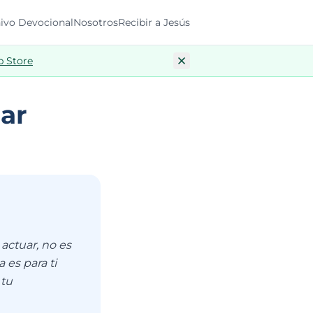
ivo Devocional
Nosotros
Recibir a Jesús
p Store
ar
actuar, no es
 es para ti
 tu