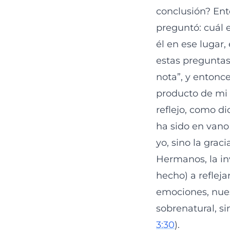
conclusión? Ento
preguntó: cuál e
él en ese lugar, 
estas preguntas 
nota”, y entonce
producto de mi 
reflejo, como di
ha sido en vano
yo, sino la grac
Hermanos, la in
hecho) a refleja
emociones, nues
sobrenatural, s
3:30
).