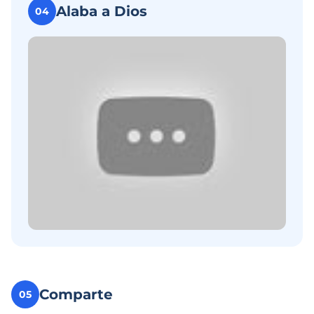
Alaba a Dios
04
Comparte
05