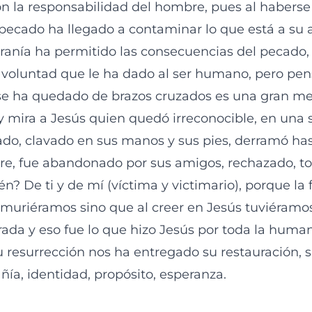
on la responsabilidad del hombre, pues al haberse
l pecado ha llegado a contaminar lo que está a su 
ranía ha permitido las consecuencias del pecado,
la voluntad que le ha dado al ser humano, pero pen
se ha quedado de brazos cruzados es una gran me
y mira a Jesús quien quedó irreconocible, en una s
iado, clavado en sus manos y sus pies, derramó has
re, fue abandonado por sus amigos, rechazado, t
n? De ti y de mí (víctima y victimario), porque la 
 muriéramos sino que al creer en Jesús tuviéramos
rada y eso fue lo que hizo Jesús por toda la huma
u resurrección nos ha entregado su restauración, 
ía, identidad, propósito, esperanza.