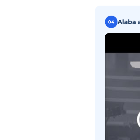
Alaba 
04