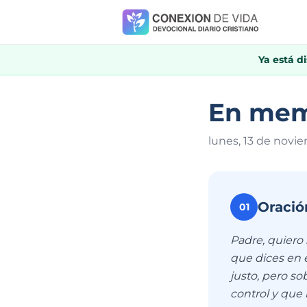
Ya está d
En mem
lunes, 13 de novi
Oració
01
Padre, quiero 
que dices en 
justo, pero so
control y que 