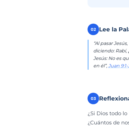
Lee la Pa
02
“Al pasar Jesús
diciendo: Rabí,
Jesús: No es qu
en él”,
Juan 9:1-
Reflexion
03
¿Si Dios todo l
¿Cuántos de no