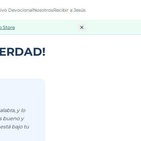
ivo Devocional
Nosotros
Recibir a Jesús
p Store
VERDAD!
abra, y lo
es bueno y
está bajo tu