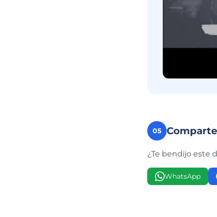
Compart
05
¿Te bendijo este 
WhatsApp