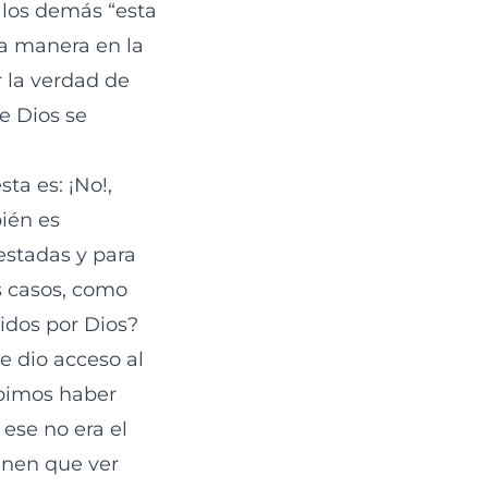
 los demás “esta
la manera en la
 la verdad de
e Dios se
ta es: ¡No!,
ién es
estadas y para
s casos, como
idos por Dios?
 dio acceso al
ebimos haber
ese no era el
enen que ver