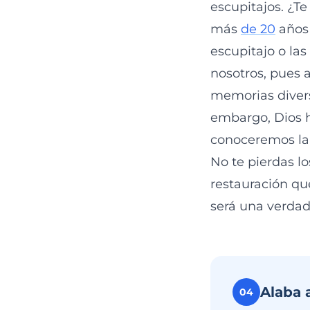
escupitajos. ¿T
más
de 20
años 
escupitajo o la
nosotros, pues 
memorias divers
embargo, Dios h
conoceremos la 
No te pierdas l
restauración qu
será una verdad 
Alaba 
04