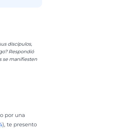
us discípulos,
iego? Respondió
os se manifiesten
do por una
4
), te presento