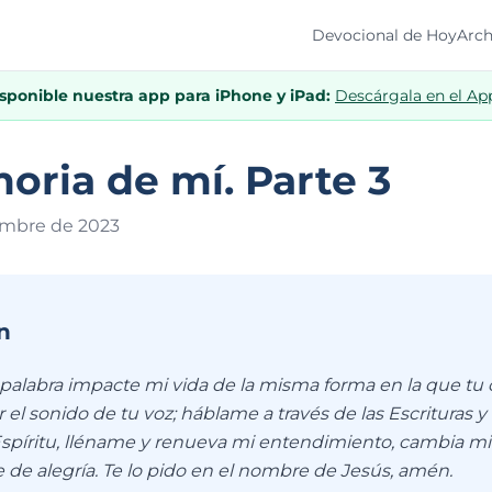
Devocional de Hoy
Arch
isponible nuestra app para iPhone y iPad:
Descárgala en el Ap
ria de mí. Parte 3
embre de 202
3
n
 palabra impacte mi vida de la misma forma en la que tu 
el sonido de tu voz; háblame a través de las Escrituras y 
Espíritu, lléname y renueva mi entendimiento, cambia m
 de alegría. Te lo pido en el nombre de Jesús, amén.