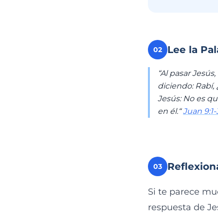
Lee la Pa
02
“Al pasar Jesús
diciendo: Rabí,
Jesús: No es qu
en él.“
Juan 9:1-
Reflexion
03
Si te parece mu
respuesta de Je