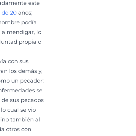
madamente este
s
de 20
años;
n hombre podía
 a mendigar, lo
luntad propia o
vía con sus
ran los demás y,
como un pecador;
 enfermedades se
a de sus pecados
lo cual se vio
sino también al
ia otros con