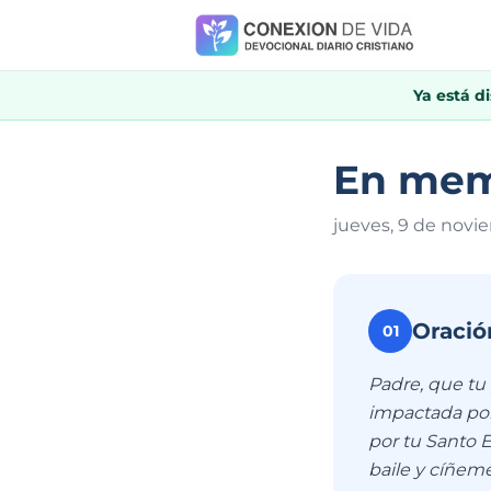
Ya está d
En memo
jueves, 9 de novi
Oració
01
Padre, que tu
impactada por 
por tu Santo 
baile y cíñeme