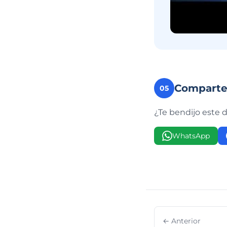
Compart
05
¿Te bendijo este 
WhatsApp
← Anterior