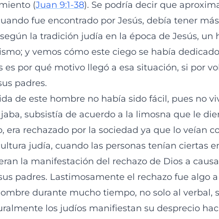
imiento (
Juan 9:1-38
). Se podría decir que aproxi
cuando fue encontrado por Jesús, debía tener má
 según la tradición judía en la época de Jesús, u
mismo; y vemos cómo este ciego se había dedicado
es por qué motivo llegó a esa situación, si por vo
sus padres.
ida de este hombre no había sido fácil, pues no vi
jaba, subsistía de acuerdo a la limosna que le die
co, era rechazado por la sociedad ya que lo veían 
cultura judía, cuando las personas tenían ciertas
 eran la manifestación del rechazo de Dios a caus
sus padres. Lastimosamente el rechazo fue algo a 
ombre durante mucho tiempo, no solo al verbal, 
turalmente los judíos manifiestan su desprecio hac