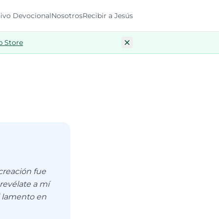
ivo Devocional
Nosotros
Recibir a Jesús
p Store
creación fue
revélate a mí
i lamento en