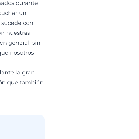
nados durante
cuchar un
a sucede con
en nuestras
en general; sin
que nosotros
lante la gran
ción que también