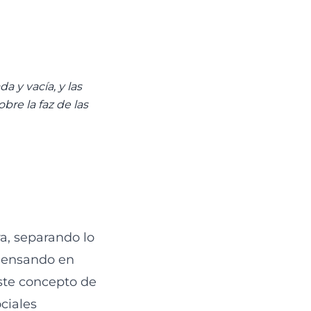
da y vacía, y las
bre la faz de las
ra, separando lo
 Pensando en
ste concepto de
ciales