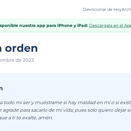
Devocional de Hoy
Arch
isponible nuestra app para iPhone y iPad:
Descárgala en el Ap
n orden
iembre de 202
3
n
 todo mi ser y muéstrame si hay maldad en mí o si exist
 agrade para sacarlo de mi vida, pues solo quiero dejar 
ue a ti te exalte, amén.