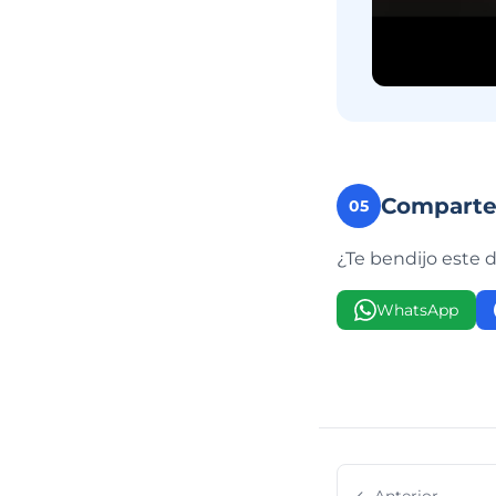
Compart
05
¿Te bendijo este 
WhatsApp