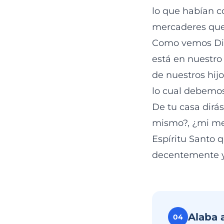
lo que habían c
mercaderes que 
Como vemos Dios
está en nuestro
de nuestros hij
lo cual debemos 
De tu casa dirás
mismo?, ¿mi men
Espíritu Santo
decentemente y
Alaba 
04