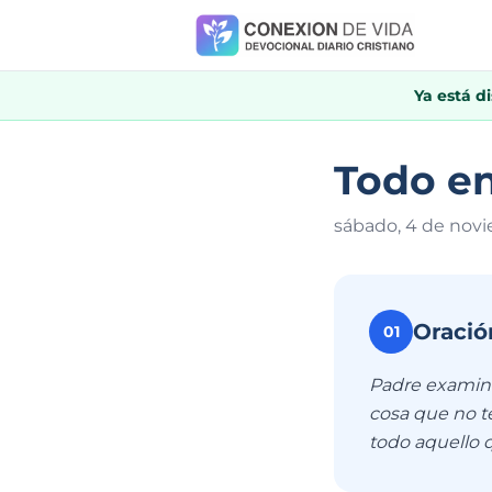
Ya está d
Todo e
sábado, 4 de nov
Oració
01
Padre examina
cosa que no te
todo aquello q