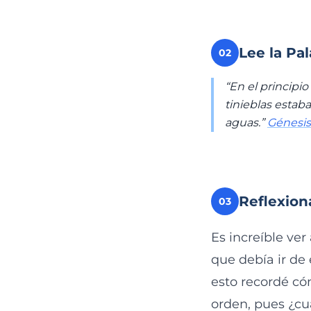
Lee la Pa
02
“En el principio 
tinieblas estaba
aguas.”
Génesis 
Reflexion
03
Es increíble ver
que debía ir de
esto recordé có
orden, pues ¿cuá