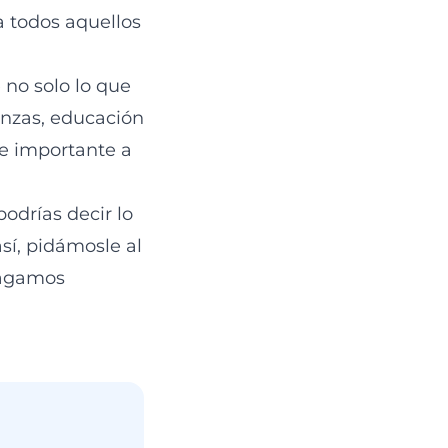
a todos aquellos
no solo lo que
anzas, educación
te importante a
podrías decir lo
sí, pidámosle al
hagamos