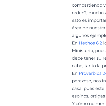
compartiendo vi
orden?, muchos.
esto es importa
área de nuestra 
algunos ejempl
En
Hechos 6:2
l
Ministerio, pue
debe tener su r
cabo, tanto la p
En
Proverbios 2
perezoso, nos i
casa, pues este
espinos, ortigas
Y cómo no menci