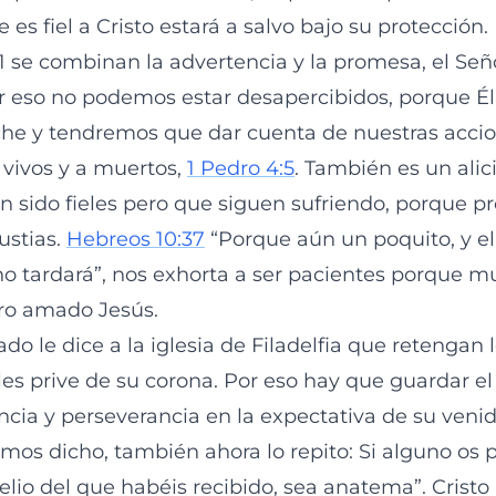
e es fiel a Cristo estará a salvo bajo su protección.
 11 se combinan la advertencia y la promesa, el Se
or eso no podemos estar desapercibidos, porque É
che y tendremos que dar cuenta de nuestras accio
 vivos y a muertos,
1 Pedro 4:5
. También es un alic
 sido fieles pero que siguen sufriendo, porque pr
ustias.
Hebreos 10:37
“Porque aún un poquito, y e
 no tardará”, nos exhorta a ser pacientes porque m
ro amado Jesús.
tado le dice a la iglesia de Filadelfia que retengan 
les prive de su corona. Por eso hay que guardar el
ncia y perseverancia en la expectativa de su veni
os dicho, también ahora lo repito: Si alguno os 
elio del que habéis recibido, sea anatema”. Cristo