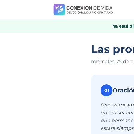
Ya está d
Las pro
miércoles, 25 de 
Oració
01
Gracias mi am
quiero ser fie
que permanece
estaré siempre