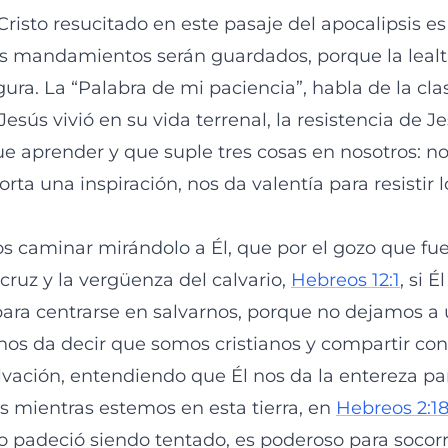
risto resucitado en este pasaje del apocalipsis es
 mandamientos serán guardados, porque la lealt
ra. La “Palabra de mi paciencia”, habla de la cla
Jesús vivió en su vida terrenal, la resistencia de J
 aprender y que suple tres cosas en nosotros: n
rta una inspiración, nos da valentía para resistir 
 caminar mirándolo a Él, que por el gozo que fu
 cruz y la vergüenza del calvario,
Hebreos 12:1
, si 
para centrarse en salvarnos, porque no dejamos a 
os da decir que somos cristianos y compartir con 
vación, entendiendo que Él nos da la entereza para
as mientras estemos en esta tierra, en
Hebreos 2:1
 padeció siendo tentado, es poderoso para socorr