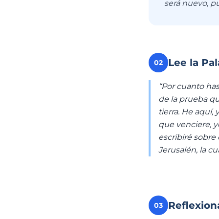
será nuevo, pu
Lee la Pa
02
“Por cuanto has
de la prueba qu
tierra. He aquí
que venciere, y
escribiré sobre
Jerusalén, la c
Reflexion
03