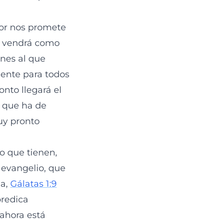
ñor nos promete
l vendrá como
nes al que
iente para todos
onto llegará el
l que ha de
uy pronto
lo que tienen,
 evangelio, que
da,
Gálatas 1:9
predica
 ahora está