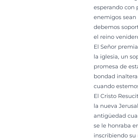
esperando con p
enemigos sean p
debemos soporta
el reino venider
El Señor premia l
la iglesia, un s
promesa de esta
bondad inaltera
cuando estemos
El Cristo Resuci
la nueva Jerusa
antigüedad cuan
se le honraba e
inscribiendo su 