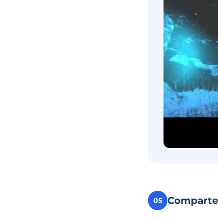
Compart
05