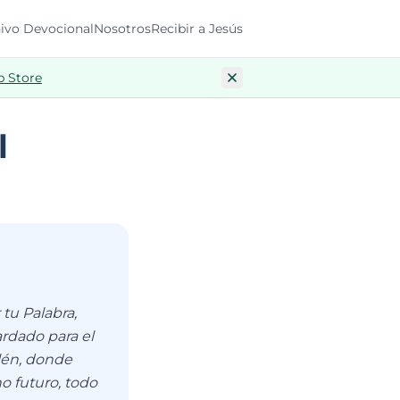
ivo Devocional
Nosotros
Recibir a Jesús
p Store
l
tu Palabra,
ardado para el
lén, donde
o futuro, todo