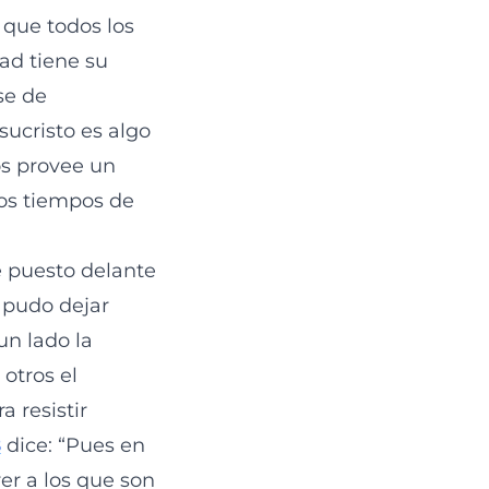
 que todos los
ad tiene su
se de
esucristo es algo
os provee un
los tiempos de
e puesto delante
Él pudo dejar
un lado la
otros el
 resistir
8
dice: “Pues en
er a los que son