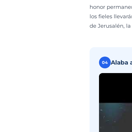
honor permanente
los fieles lleva
de Jerusalén, l
Alaba 
04