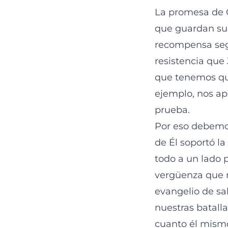
La promesa de C
que guardan sus
recompensa segu
resistencia que 
que tenemos que
ejemplo, nos apo
prueba.
Por eso debemos
de Él soportó la
todo a un lado 
vergüenza que n
evangelio de sal
nuestras batall
cuanto él mismo