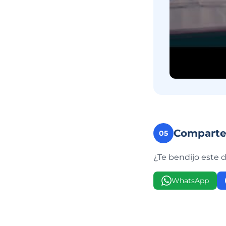
Compart
05
¿Te bendijo este 
WhatsApp