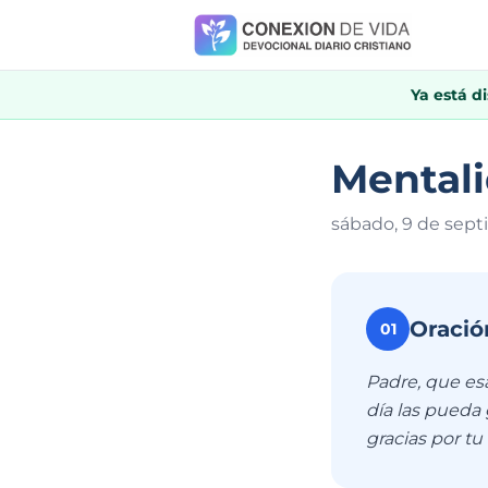
Ya está d
Mental
sábado, 9 de sep
Oració
01
Padre, que esa
día las pueda
gracias por tu