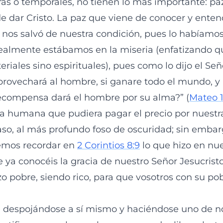
as o temporales, no tienen lo más importante: paz 
de dar Cristo. La paz que viene de conocer y enten
o, nos salvó de nuestra condición, pues lo habíamo
realmente estábamos en la miseria (enfatizando qu
riales sino espirituales), pues como lo dijo el Señ
rovechará al hombre, si ganare todo el mundo, y 
ecompensa dará el hombre por su alma?” (
Mateo 1
a humana que pudiera pagar el precio por nuestr
aso, al más profundo foso de oscuridad; sin embarg
demos recordar en
2 Corintios 8:9
lo que hizo en nue
 ya conocéis la gracia de nuestro Señor Jesucrist
zo pobre, siendo rico, para que vosotros con su po
re despojándose a sí mismo y haciéndose uno de no