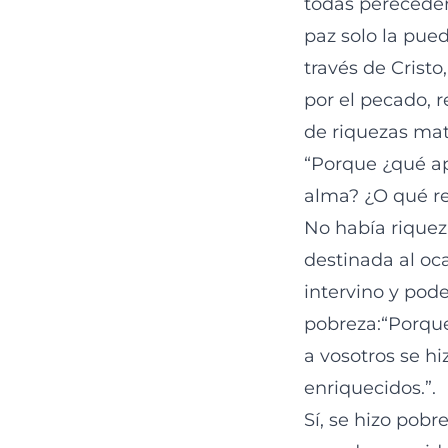
todas pereceder
paz solo la pue
través de Crist
por el pecado, 
de riquezas mate
“Porque ¿qué ap
alma? ¿O qué r
No había riquez
destinada al oc
intervino y po
pobreza:“Porque
a vosotros se hi
enriquecidos.”.
Sí, se hizo pob