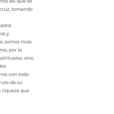
anto así que se
 cruz, tomando
itados
os y
sa: somos ricos
so, por la
irituales, sino
dre
os con todo
ruto de su
ca riqueza que