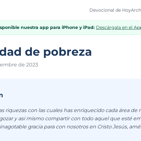
Devocional de Hoy
Arch
isponible nuestra app para iPhone y iPad:
Descárgala en el Ap
idad de pobreza
tiembre de 202
3
n
s riquezas con las cuales has enriquecido cada área de m
 gozar y así mismo compartir con todo aquel que esté e
 inagotable gracia para con nosotros en Cristo Jesús, amé