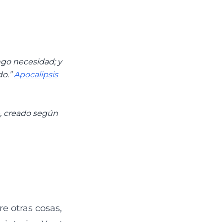
ngo necesidad; y
do.”
Apocalipsis
e, creado según
e otras cosas,