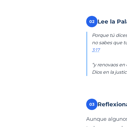
Lee la Pa
02
Porque tú dices
no sabes que tú
3:17
“y renovaos en 
Dios en la justi
Reflexion
03
Aunque algunos o