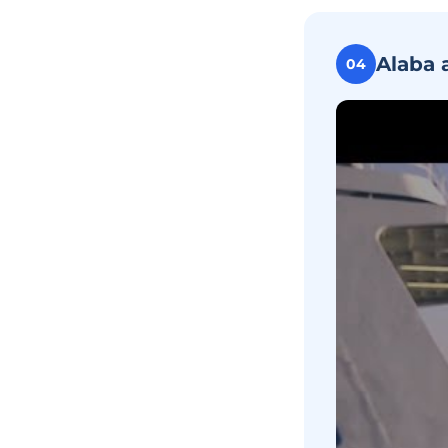
Alaba 
04