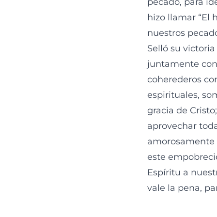
pecado, para ide
hizo llamar “El 
nuestros pecado
Selló su victori
juntamente con 
coherederos con
espirituales, so
gracia de Cristo
aprovechar todas
amorosamente 
este empobrecid
Espíritu a nuest
vale la pena, pa