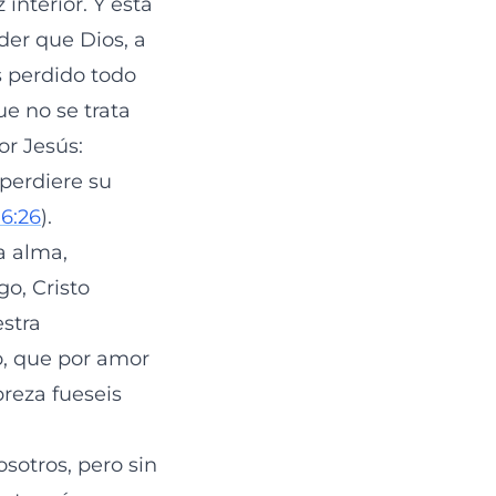
interior. Y esta
der que Dios, a
s perdido todo
e no se trata
or Jesús:
perdiere su
6:26
).
a alma,
o, Cristo
stra
o, que por amor
breza fueseis
sotros, pero sin