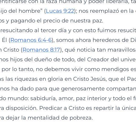
ntificarse con la raza humana y poder liberarla, t
hijo del hombre” (
Lucas 9:22
); nos reemplazó en la
s y pagando el precio de nuestra paz.
a resucitando al tercer día y con esto fuimos resuc
Él (
Romanos 6:4-6
), somos ahora herederos de Di
 Cristo (
Romanos 8:17
), qué noticia tan maravillo
mos hijos del dueño de todo, del Creador del univer
; por lo tanto, no debemos vivir como mendigos esp
 las riquezas en gloria en Cristo Jesús, que el Pa
nos ha dado para que generosamente compartam
o mundo: sabiduría, amor, paz interior y todo el f
ra disposición. Predicar a Cristo es repartir la úni
ra dejar la mentalidad de pobreza.