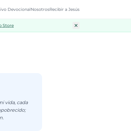
ivo Devocional
Nosotros
Recibir a Jesús
p Store
i vida, cada
mpobrecido;
n.