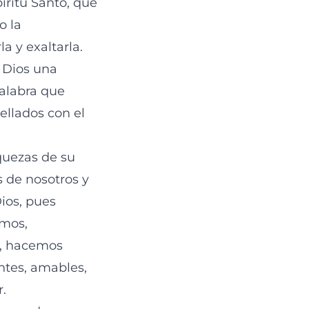
íritu Santo, que
o la
a y exaltarla.
 Dios una
Palabra que
ellados con el
iquezas de su
s de nosotros y
Dios, pues
imos,
s, hacemos
tes, amables,
r.