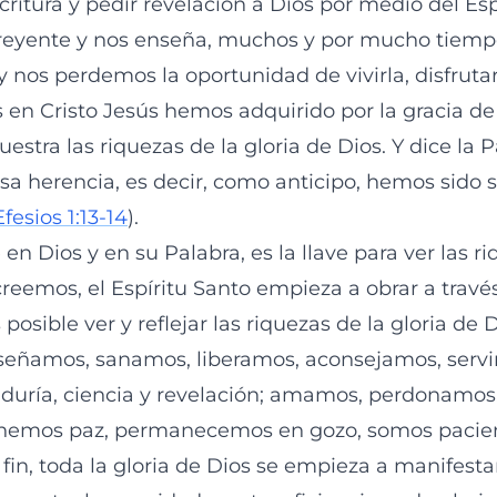
critura y pedir revelación a Dios por medio del Esp
reyente y nos enseña, muchos y por mucho tiemp
nos perdemos la oportunidad de vivirla, disfrutarl
en Cristo Jesús hemos adquirido por la gracia de
stra las riquezas de la gloria de Dios. Y dice la 
sa herencia, es decir, como anticipo, hemos sido s
Efesios 1:13-14
).
e en Dios y en su Palabra, es la llave para ver las r
creemos, el Espíritu Santo empieza a obrar a travé
posible ver y reflejar las riquezas de la gloria de 
señamos, sanamos, liberamos, aconsejamos, serv
iduría, ciencia y revelación; amamos, perdonamo
tenemos paz, permanecemos en gozo, somos pacien
in, toda la gloria de Dios se empieza a manifesta