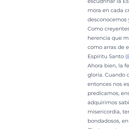
escudriñar la Es
mora en cada c
desconocemos y 
Como creyentes 
herencia que mue
como arras de e
Espíritu Santo (
Ahora bien, la f
gloria. Cuando 
entonces nos es 
predicamos, en
adquirimos sab
misericordia, 
bondadosos, en f