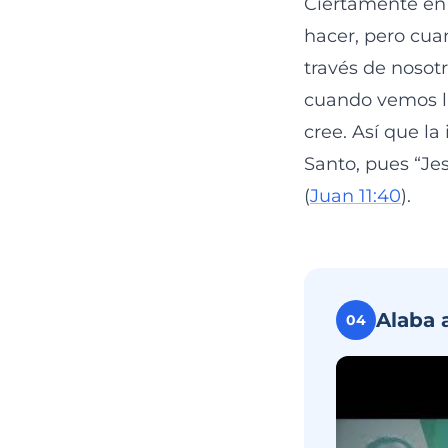
Ciertamente en
hacer, pero cua
través de nosot
cuando vemos la
cree. Así que la
Santo, pues “Jes
(
Juan 11:40
).
Alaba 
04