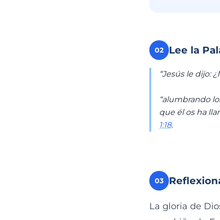
Lee la Pa
02
“Jesús le dijo: 
“alumbrando los
que él os ha lla
1:18
.
Reflexion
03
La gloria de Di