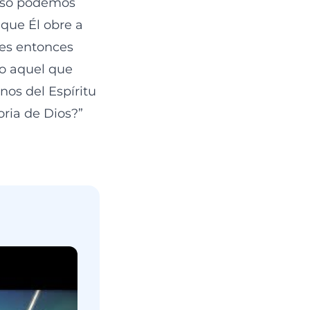
ioso podemos
que Él obre a
 es entonces
do aquel que
nos del Espíritu
oria de Dios?”