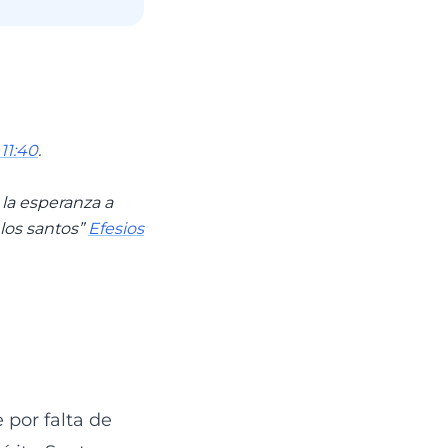
11:40
.
 la esperanza a
 los santos”
Efesios
 por falta de