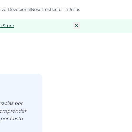
ivo Devocional
Nosotros
Recibir a Jesús
p Store
racias por
 comprender
 por Cristo