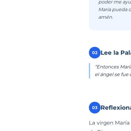
poder me ayude
María pueda d
amén.
Lee la Pa
02
“Entonces María
el ángel se fue
Reflexion
03
La virgen María 