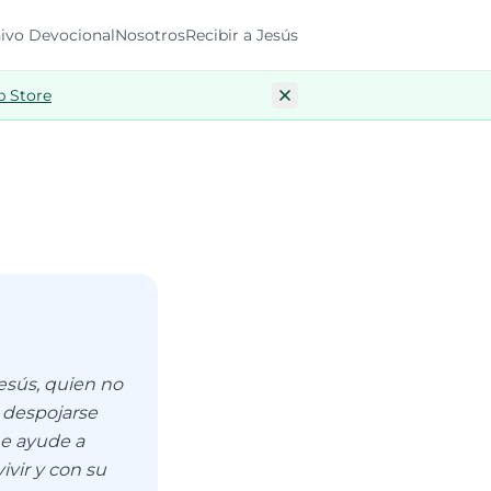
ivo Devocional
Nosotros
Recibir a Jesús
p Store
esús, quien no
l despojarse
me ayude a
vir y con su