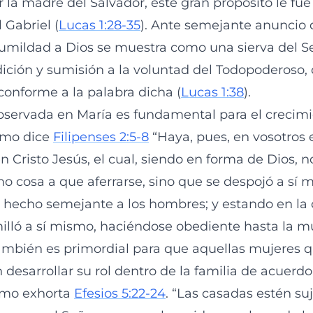
r la madre del Salvador, este gran propósito le fu
 Gabriel (
Lucas 1:28-35
). Ante semejante anuncio 
umildad a Dios se muestra como una sierva del Señ
ición y sumisión a la voluntad del Todopoderoso,
 conforme a la palabra dicha (
Lucas 1:38
).
bservada en María es fundamental para el crecimie
omo dice
Filipenses 2:5-8
“Haya, pues, en vosotros 
Cristo Jesús, el cual, siendo en forma de Dios, n
mo cosa a que aferrarse, sino que se despojó a sí
, hecho semejante a los hombres; y estando en la
lló a sí mismo, haciéndose obediente hasta la m
también es primordial para que aquellas mujeres 
desarrollar su rol dentro de la familia de acuerdo
como exhorta
Efesios 5:22-24
. “Las casadas estén su