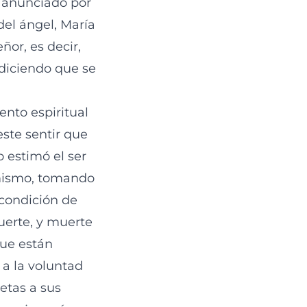
e anunciado por
del ángel, María
or, es decir,
 diciendo que se
nto espiritual
este sentir que
o estimó el ser
 mismo, tomando
 condición de
uerte, y muerte
que están
 a la voluntad
jetas a sus