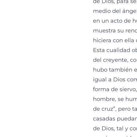
de Dios, para se
medio del ángel
en un acto de h
muestra su rend
hiciera con ella
Esta cualidad o
del creyente, c
hubo también en 
igual a Dios co
forma de siervo
hombre, se humi
de cruz”, pero 
casadas puedan 
de Dios, tal y 