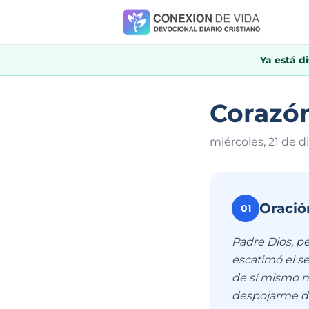
Ya está d
Corazón
miércoles, 21 de 
Oració
01
Padre Dios, p
escatimó el se
de sí mismo n
despojarme de