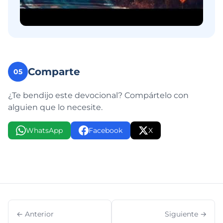
Comparte
05
¿Te bendijo este devocional? Compártelo con
alguien que lo necesite.
WhatsApp
Facebook
X
← Anterior
Siguiente →