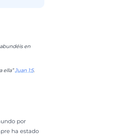
e abundéis en
a ella”
Juan 1:5
.
 mundo por
mpre ha estado