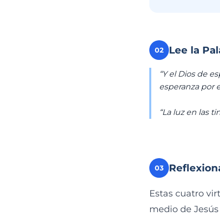
Lee la Pa
02
“Y el Dios de e
esperanza por e
“La luz en las t
Reflexion
03
Estas cuatro vi
medio de Jesús 