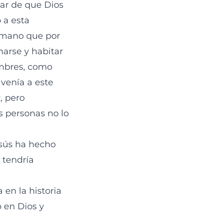
sar de que Dios
 a esta
umano que por
narse y habitar
ombres, como
venía a este
, pero
 personas no lo
esús ha hecho
 tendría
 en la historia
 en Dios y