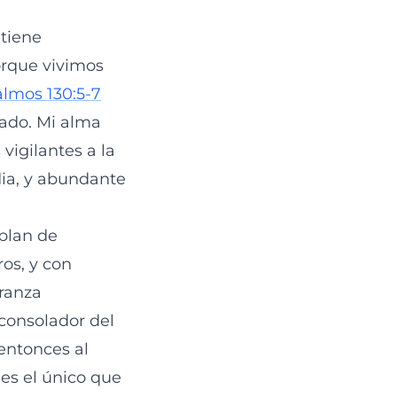
 tiene
orque vivimos
almos 130:5-7
rado. Mi alma
vigilantes a la
dia, y abundante
plan de
os, y con
ranza
consolador del
entonces al
 es el único que