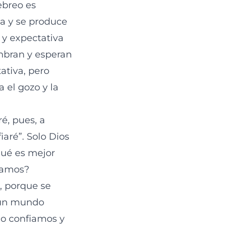
ebreo es
za y se produce
 y expectativa
mbran y esperan
ativa, pero
 el gozo y la
é, pues, a
iaré”. Solo Dios
qué es mejor
eramos?
, porque se
n un mundo
no confiamos y