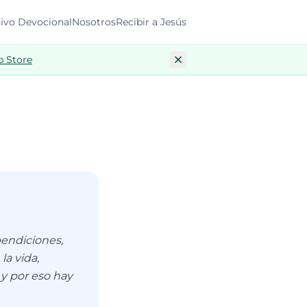
ivo Devocional
Nosotros
Recibir a Jesús
p Store
bendiciones,
la vida,
 y por eso hay