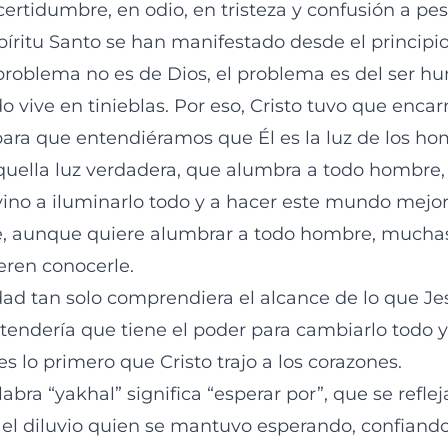
certidumbre, en odio, en tristeza y confusión a pe
píritu Santo se han manifestado desde el principio
roblema no es de Dios, el problema es del ser h
 vive en tinieblas. Por eso, Cristo tuvo que encar
para que entendiéramos que Él es la luz de los h
uella luz verdadera, que alumbra a todo hombre, 
ino a iluminarlo todo y a hacer este mundo mejor
, aunque quiere alumbrar a todo hombre, muchas
eren conocerle.
ad tan solo comprendiera el alcance de lo que J
ntendería que tiene el poder para cambiarlo todo y
s lo primero que Cristo trajo a los corazones.
abra “yakhal” significa “esperar por”, que se refleja
el diluvio quien se mantuvo esperando, confiando