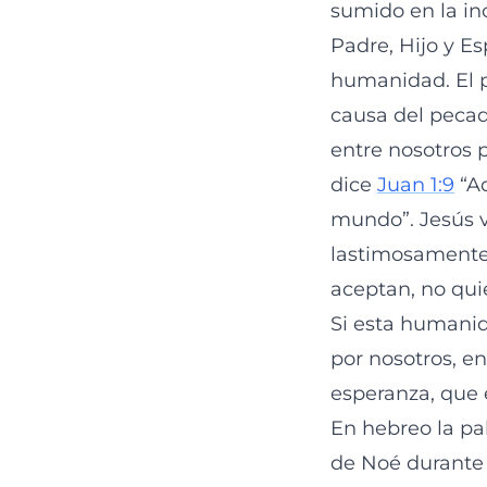
sumido en la in
Padre, Hijo y Es
humanidad. El p
causa del pecado
entre nosotros 
dice
Juan 1:9
“Aq
mundo”. Jesús v
lastimosamente
aceptan, no qui
Si esta humanid
por nosotros, e
esperanza, que e
En hebreo la pal
de Noé durante 