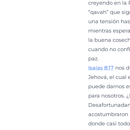
creyendo en la 
“qavah” que sig
una tensión has
mientras espera
la buena cosech
cuando no confi
paz.
Isaías 8:17
nos d
Jehová, el cual 
puede darnos es
para nosotros. 
Desafortunadame
acostumbraron a
donde casi todo