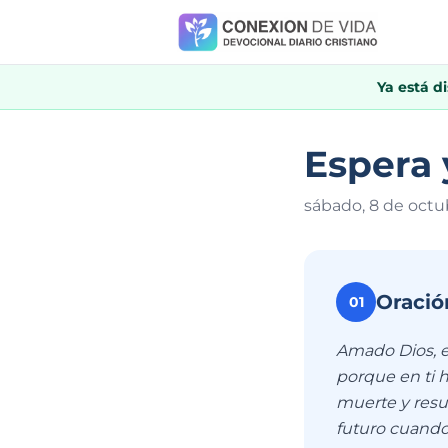
Ya está d
Espera 
sábado, 8 de octu
Oració
01
Amado Dios, e
porque en ti 
muerte y resur
futuro cuando