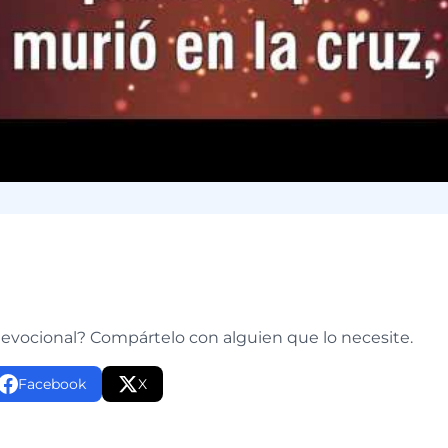
e
devocional? Compártelo con alguien que lo necesite.
Facebook
X