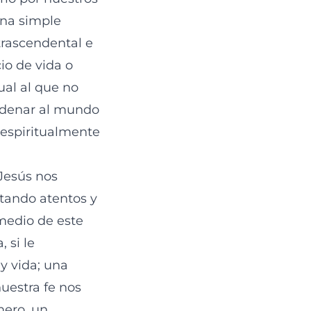
una simple
 trascendental e
o de vida o
ual al que no
ondenar al mundo
 espiritualmente
Jesús nos
stando atentos y
 medio de este
 si le
y vida; una
uestra fe nos
mero, un