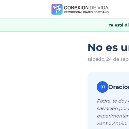
Ya está d
No es u
sábado, 24 de se
Oració
01
Padre, te doy 
salvación por 
experimentar d
Santo. Amén.