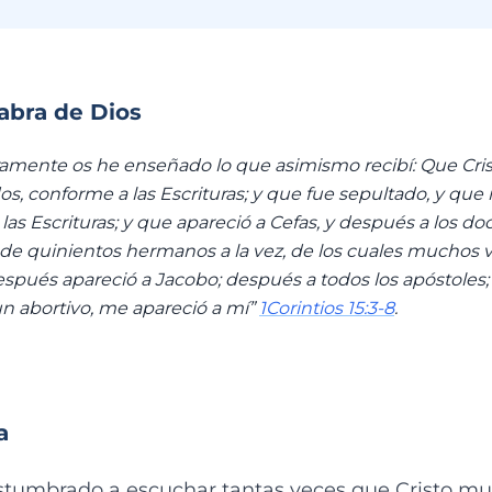
labra de Dios
amente os he enseñado lo que asimismo recibí: Que Cris
s, conforme a las Escrituras; y que fue sepultado, y que r
 las Escrituras; y que apareció a Cefas, y después a los d
de quinientos hermanos a la vez, de los cuales muchos v
pués apareció a Jacobo; después a todos los apóstoles; 
n abortivo, me apareció a mí”
1Corintios 15:3-8
.
a
tumbrado a escuchar tantas veces que Cristo mur