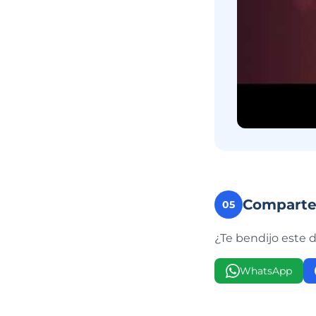
Compart
05
¿Te bendijo este 
WhatsApp