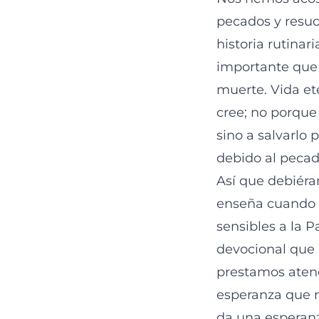
pecados y resuc
historia rutinar
importante que 
muerte. Vida ete
cree; no porque 
sino a salvarlo
debido al peca
Así que debiéra
enseña cuando di
sensibles a la 
devocional que 
prestamos atenc
esperanza que n
da una esperanz