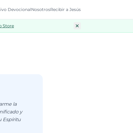
ivo Devocional
Nosotros
Recibir a Jesús
p Store
darme la
nificado y
 Espíritu