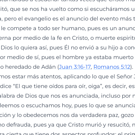
itó, que se nos ha vuelto como si escucháramos 
ia, pero el evangelio es el anuncio del evento más
le compete a todo ser humano, pues es un anunci
rna por medio de la fe en Cristo, o muerte espirit
Dios lo quiera así, pues Él no envió a su hijo a c
 por medio de sí, pues el hombre ya estaba muerto
do heredado de Adán (
Juan 3:16-17
,
Romanos 5:12
).
mos estar más atentos, aplicando lo que el Señor 
ce “El que tiene oídos para oír, oiga”, es decir, e
Palabra de Dios que nos es anunciada, incluso por
leemos o escuchamos hoy, pues lo que se anuncia,
ión y lo obedecemos nos da verdadera paz, gozo 
o defrauda, pues ya que Cristo murió y resucitó, n
a cierta que tiene dos aspectos profundos: el pri