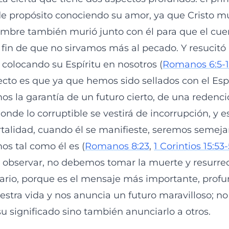
de propósito conociendo su amor, ya que Cristo mu
ombre también murió junto con él para que el cu
a fin de que no sirvamos más al pecado. Y resucitó
 colocando su Espíritu en nosotros (
Romanos 6:5-1
cto es que ya que hemos sido sellados con el Espí
s la garantía de un futuro cierto, de una redenc
nde lo corruptible se vestirá de incorrupción, y e
rtalidad, cuando él se manifieste, seremos semejan
os tal como él es (
Romanos 8:23
,
1 Corintios 15:53
bservar, no debemos tomar la muerte y resurrec
ario, porque es el mensaje más importante, profu
estra vida y nos anuncia un futuro maravilloso; n
u significado sino también anunciarlo a otros.