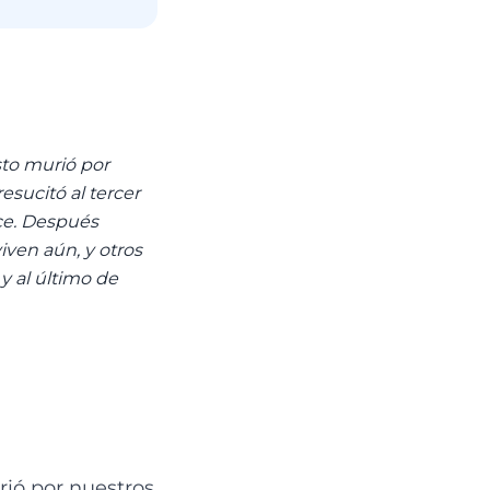
to murió por
esucitó al tercer
oce. Después
iven aún, y otros
y al último de
ió por nuestros