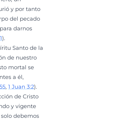
rió y por tanto
erpo del pecado
 para darnos
1
).
ritu Santo de la
ión de nuestro
sto mortal se
tes a él,
-55
,
1 Juan 3:2
).
ción de Cristo
ndo y vigente
o solo debemos