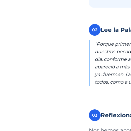
Lee la Pa
02
“Porque primer
nuestros pecado
día, conforme a
apareció a más 
ya duermen. Des
todos, como a u
Reflexion
03
Nos hemos acos