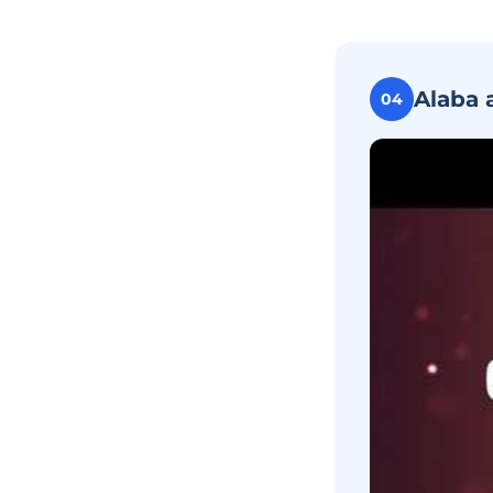
Alaba 
04