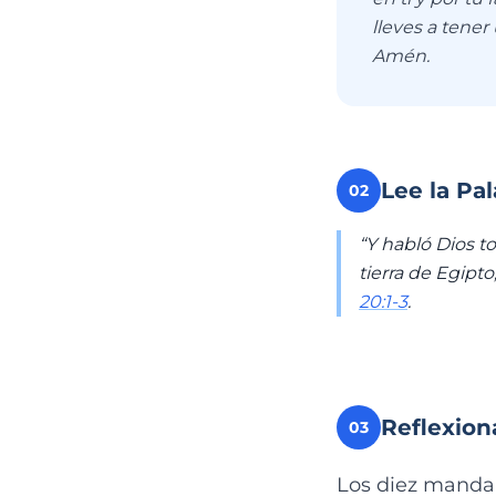
lleves a tener
Amén.
Lee la Pa
02
“Y habló Dios t
tierra de Egipt
20:1-3
.
Reflexion
03
Los diez manda