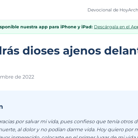
Devocional de Hoy
Arch
isponible nuestra app para iPhone y iPad:
Descárgala en el Ap
rás dioses ajenos delan
iembre de 202
2
n
racias por salvar mi vida, pues confieso que tenía otros
muerte, al dolor y no podían darme vida. Hoy quiero por m
 favor inmerecido, colocarte en el primer lugar de mi vid