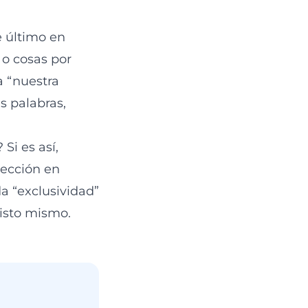
 último en
 o cosas por
a “nuestra
s palabras,
Si es así,
rección en
a “exclusividad”
isto mismo.