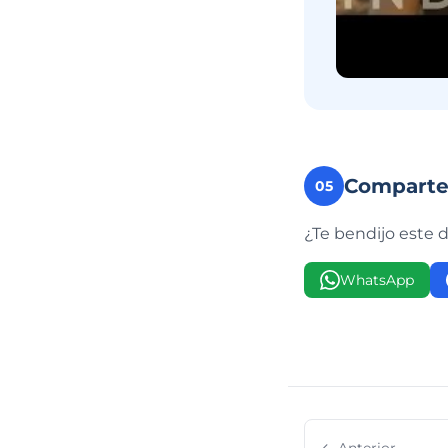
Compart
05
¿Te bendijo este 
WhatsApp