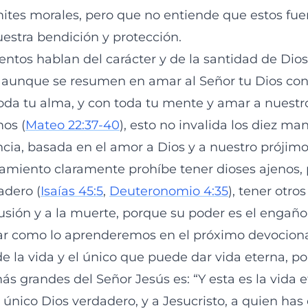
ímites morales, pero que no entiende que estos fu
uestra bendición y protección.
tos hablan del carácter y de la santidad de Dios,
aunque se resumen en amar al Señor tu Dios con
toda tu alma, y con toda tu mente y amar a nuest
os (
Mateo 22:37-40
), esto no invalida los diez m
cia, basada en el amor a Dios y a nuestro prójimo
miento claramente prohíbe tener dioses ajenos, 
adero (
Isaías 45:5
,
Deuteronomio 4:35
), tener otro
fusión y a la muerte, porque su poder es el engaño 
r como lo aprenderemos en el próximo devocional
de la vida y el único que puede dar vida eterna, p
ás grandes del Señor Jesús es: “Y esta es la vida e
l único Dios verdadero, y a Jesucristo, a quien has