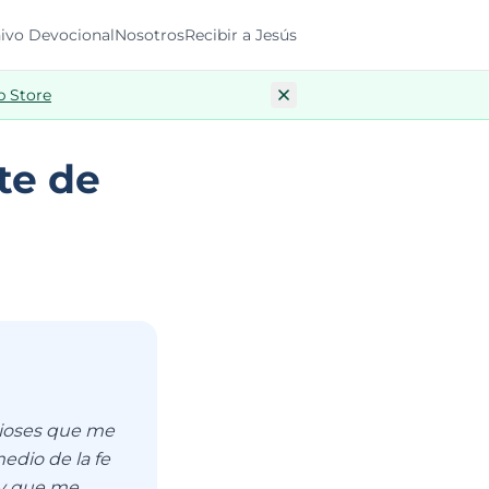
ivo Devocional
Nosotros
Recibir a Jesús
p Store
te de
 dioses que me
edio de la fe
a y que me