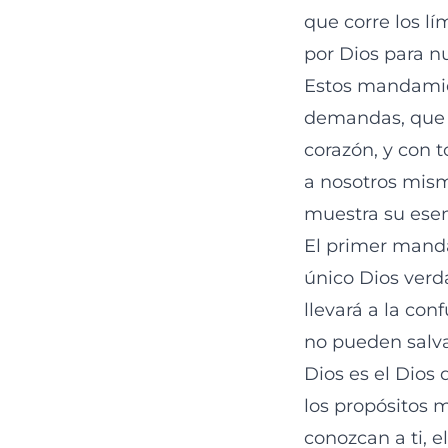
que corre los l
por Dios para n
Estos mandamien
demandas, que 
corazón, y con 
a nosotros mism
muestra su esen
El primer manda
único Dios verd
llevará a la con
no pueden salva
Dios es el Dios 
los propósitos m
conozcan a ti, e