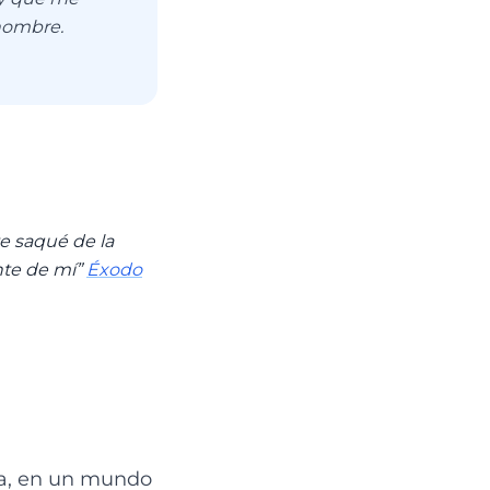
 nombre.
te saqué de la
nte de mí”
Éxodo
ca, en un mundo