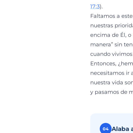
17:3
).
Faltamos a est
nuestras priori
encima de Él, o
manera” sin tene
cuando vivimos 
Entonces, ¿hemos
necesitamos ir a
nuestra vida so
y pasamos de mu
Alaba 
04