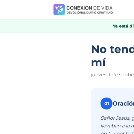
Ya está d
No tend
mí
jueves, 1 de sept
Oració
01
Señor Jesús, g
llevaban a la 
en ti y por tu