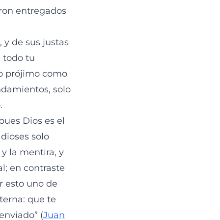
eron entregados
 y de sus justas
 todo tu
ro prójimo como
andamientos, solo
.
pues Dios es el
s dioses solo
y la mentira, y
; en contraste
or esto uno de
terna: que te
 enviado” (
Juan