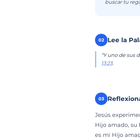
buscar tu reg
Lee la Pa
02
“Y uno de sus d
13:23
.
Reflexion
03
Jesús experiment
Hijo amado, su 
es mi Hijo ama