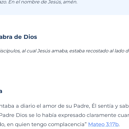
azo. En el nombre de Jesús, amén.
labra de Dios
iscípulos, al cual Jesús amaba, estaba recostado al lado d
a
aba a diario el amor de su Padre, Él sentía y sab
Padre Dios se lo había expresado claramente cuand
do, en quien tengo complacencia”
Mateo 3:17b
.