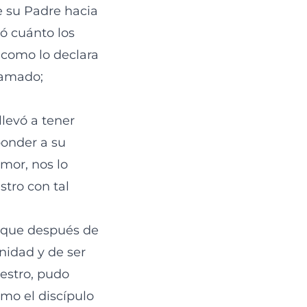
 su Padre hacia
ó cuánto los
 como lo declara
 amado;
llevó a tener
ponder a su
mor, nos lo
stro con tal
, que después de
anidad y de ser
aestro, pudo
omo el discípulo