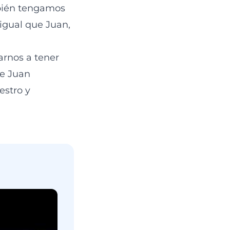
mbién tengamos
 igual que Juan,
arnos a tener
ue Juan
estro y