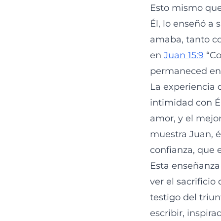
Esto mismo que 
Él, lo enseñó a
amaba, tanto co
en
Juan 15:9
“Co
permaneced en
La experiencia d
intimidad con É
amor, y el mejo
muestra Juan, él
confianza, que e
Esta enseñanza 
ver el sacrifici
testigo del triu
escribir, inspir