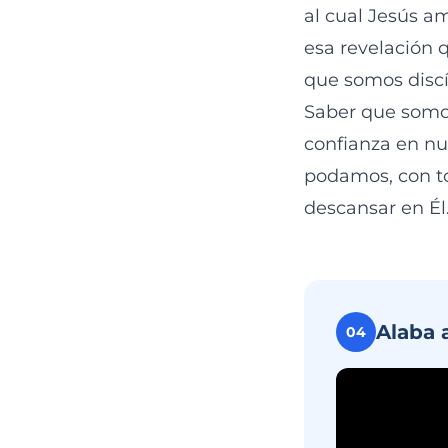
al cual Jesús a
esa revelación q
que somos disc
Saber que somos
confianza en nu
podamos, con to
descansar en Él
Alaba 
04