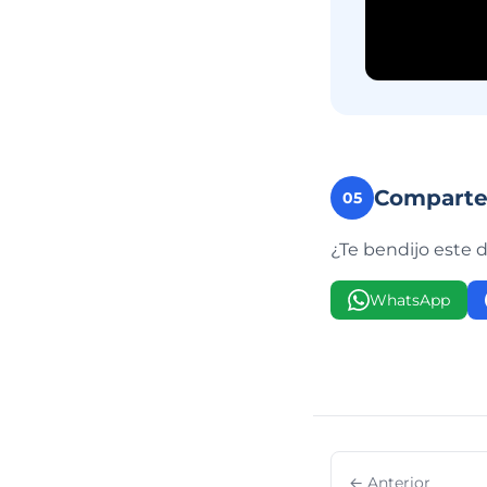
Compart
05
¿Te bendijo este 
WhatsApp
← Anterior