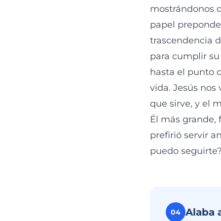
mostrándonos qu
papel preponder
trascendencia d
para cumplir su
hasta el punto d
vida. Jesús nos 
que sirve, y el 
Él más grande, 
prefirió servir 
puedo seguirte?
Alaba 
04