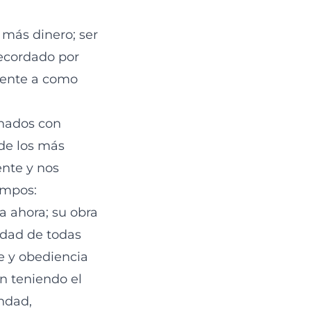
 más dinero; ser
recordado por
erente a como
onados con
 de los más
ente y nos
empos:
a ahora; su obra
rdad de todas
e y obediencia
n teniendo el
ndad,