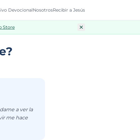
ivo Devocional
Nosotros
Recibir a Jesús
p Store
de?
dame a ver la
rvir me hace