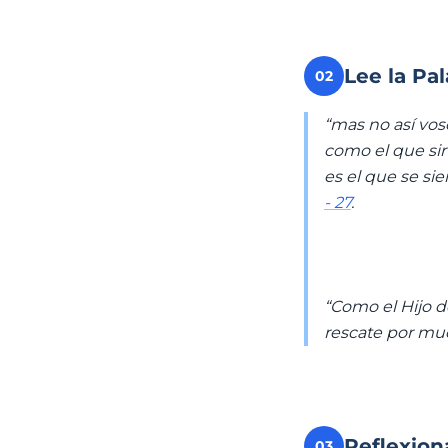
Lee la Pa
02
“mas no así vos
como el que sirv
es el que se si
- 27
.
“Como el Hijo de
rescate por mu
Reflexion
03