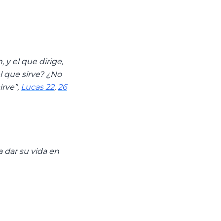
 y el que dirige,
el que sirve? ¿No
irve”,
Lucas 22
,
26
a dar su vida en