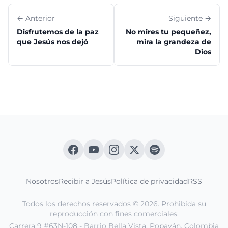
← Anterior
Siguiente →
Disfrutemos de la paz
No mires tu pequeñez,
que Jesús nos dejó
mira la grandeza de
Dios
Nosotros
Recibir a Jesús
Política de privacidad
RSS
Todos los derechos reservados © 2026. Prohibida su
reproducción con fines comerciales.
Carrera 9 #63N-108 - Barrio Bella Vista. Popayán, Colombia