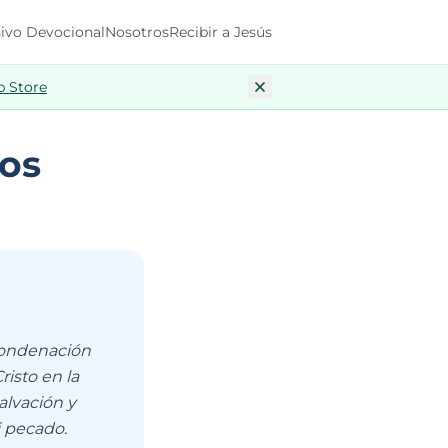
ivo Devocional
Nosotros
Recibir a Jesús
p Store
mos
condenación
risto en la
salvación y
i pecado.