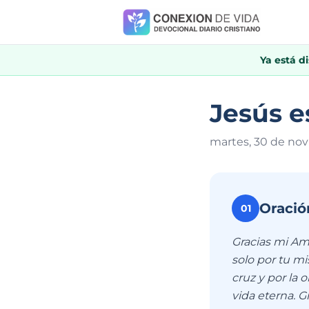
Ya está d
Jesús e
martes, 30 de no
Oració
01
Gracias mi Am
solo por tu mis
cruz y por la 
vida eterna. G