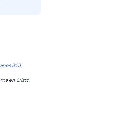
.
nos 3:23
.
rna en Cristo