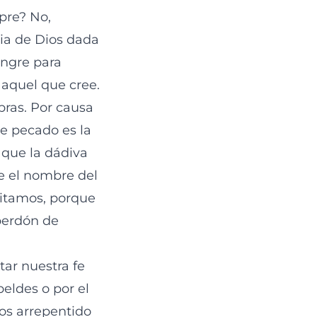
pre? No,
cia de Dios dada
angre para
 aquel que cree.
bras. Por causa
se pecado es la
 que la dádiva
ue el nombre del
sitamos, porque
 perdón de
tar nuestra fe
eldes o por el
mos arrepentido