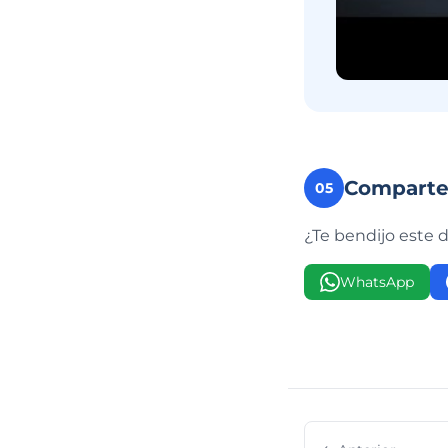
Compart
05
¿Te bendijo este 
WhatsApp