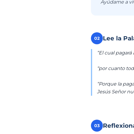
Ayúdame a vivi
Lee la Pa
02
“El cual pagará
“por cuanto tod
“Porque la paga
Jesús Señor nu
Reflexion
03