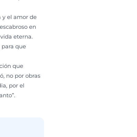
a y el amor de
 escabroso en
 vida eterna.
, para que
ación que
ó, no por obras
a, por el
anto”.