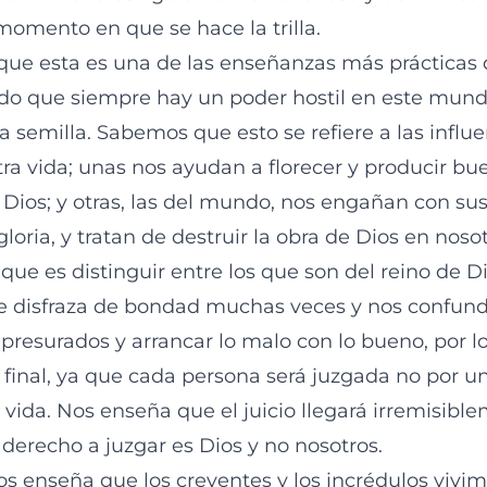
momento en que se hace la trilla.
que esta es una de las enseñanzas más prácticas
ndo que siempre hay un poder hostil en este mun
a semilla. Sabemos que esto se refiere a las influ
ra vida; unas nos ayudan a florecer y producir bue
 Dios; y otras, las del mundo, nos engañan con su
loria, y tratan de destruir la obra de Dios en nos
l que es distinguir entre los que son del reino de D
se disfraza de bondad muchas veces y nos confu
 apresurados y arrancar lo malo con lo bueno, por 
 final, ya que cada persona será juzgada no por un
 vida. Nos enseña que el juicio llegará irremisibl
 derecho a juzgar es Dios y no nosotros.
os enseña que los creyentes y los incrédulos vivim