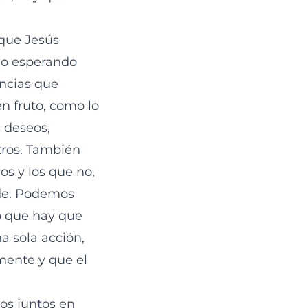
 que Jesús
do esperando
encias que
n fruto, como lo
s deseos,
otros. También
ios y los que no,
nde. Podemos
lo que hay que
a sola acción,
emente y que el
os juntos en