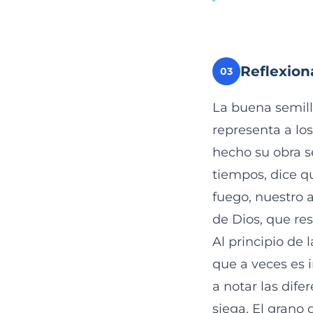
Reflexion
03
La buena semill
representa a los
hecho su obra s
tiempos, dice q
fuego, nuestro 
de Dios, que re
Al principio de 
que a veces es 
a notar las dife
siega. El grano 