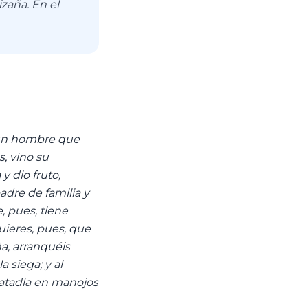
zaña. En el
 a un hombre que
, vino su
y dio fruto,
adre de familia y
, pues, tiene
Quieres, pues, que
ña, arranquéis
a siega; y al
 atadla en manojos