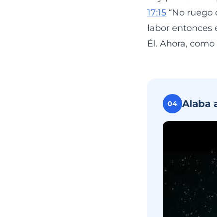
17:15
“No ruego q
labor entonces e
Él. Ahora, como
Alaba 
04