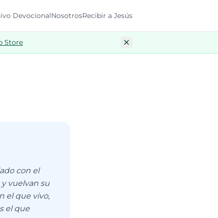
ivo Devocional
Nosotros
Recibir a Jesús
p Store
ado con el
 y vuelvan su
 el que vivo,
s el que