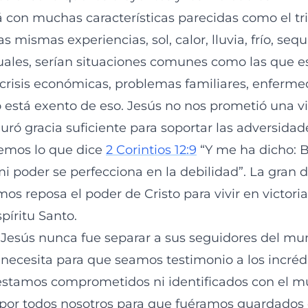
zá con muchas características parecidas como el tri
 mismas experiencias, sol, calor, lluvia, frío, sequí
uales, serían situaciones comunes como las que 
crisis económicas, problemas familiares, enfermed
está exento de eso. Jesús no nos prometió una vid
uró gracia suficiente para soportar las adversidad
mos lo que dice
2 Corintios 12:9
“Y me ha dicho: 
i poder se perfecciona en la debilidad”. La gran d
os reposa el poder de Cristo para vivir en victoria,
píritu Santo.
 Jesús nunca fue separar a sus seguidores del mu
necesita para que seamos testimonio a los incré
 estamos comprometidos ni identificados con el 
ó por todos nosotros para que fuéramos guardados