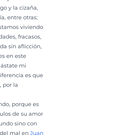
go y la cizaña,
a, entre otras;
estamos viviendo
ades, fracasos,
a sin aflicción,
es en este
Bástate mi
iferencia es que
 por la
ndo, porque es
dulos de su amor
mundo sino con
 del mal en
Juan