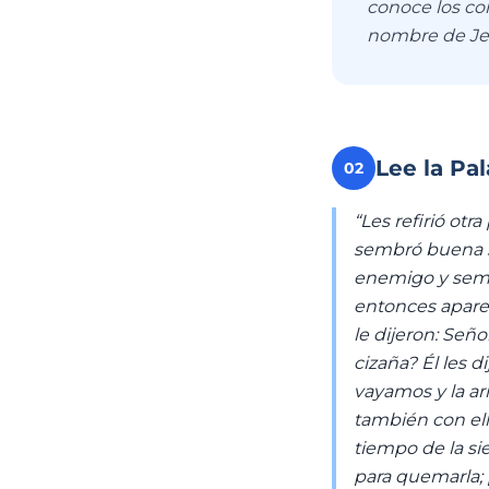
conoce los cor
nombre de Je
Lee la Pa
02
“Les refirió otr
sembró buena s
enemigo y sembró
entonces aparec
le dijeron: Señ
cizaña? Él les d
vayamos y la arr
también con ella
tiempo de la si
para quemarla; 