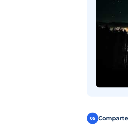
Compart
05