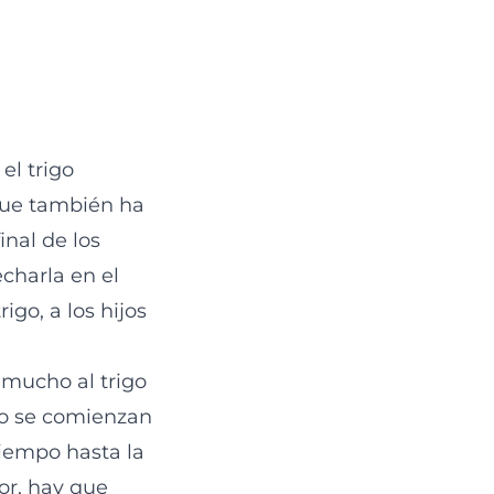
el trigo
 que también ha
nal de los
charla en el
go, a los hijos
e mucho al trigo
po se comienzan
tiempo hasta la
or, hay que