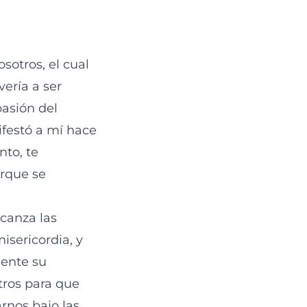
sotros, el cual
ería a ser
pasión del
festó a mí hace
to, te
orque se
lcanza las
misericordia, y
mente su
tros para que
rnos bajo las