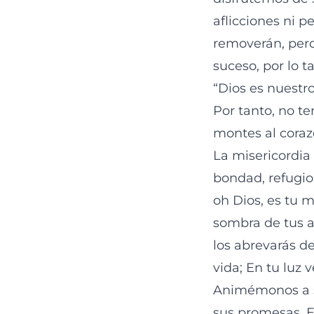
aflicciones ni 
removerán, per
suceso, por lo 
“Dios es nuestro
Por tanto, no t
montes al coraz
La misericordia
bondad, refugio
oh Dios, es tu m
sombra de tus a
los abrevarás de
vida; En tu luz 
Animémonos a s
sus promesas. E