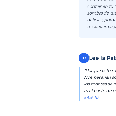
confiar en tu 
sombra de tus 
delicias, porq
misericordia 
Lee la Pa
02
“Porque esto m
Noé pasarían sob
los montes se m
ni el pacto de m
54:9-10