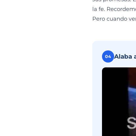
la fe. Recordem
Pero cuando veng
Alaba 
04