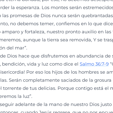
perder la esperanza. Los montes serán estremecidos
o las promesas de Dios nunca serán quebrantadas
tanto, no debemos temer, confiemos en lo que dice
 amparo y fortaleza, nuestro pronto auxilio en las 
emeremos, aunque la tierra sea removida, Y se tras
ón del mar”.
 de Dios hace que disfrutemos en abundancia de su
, bendición, vida y luz como dice el
Salmo 36:7-9
“
isericordia! Por eso los hijos de los hombres se a
las. Serán completamente saciados de la grosura d
l torrente de tus delicias. Porque contigo está el 
veremos la luz”.
eguir adelante de la mano de nuestro Dios justo
ntonces, cuando Jesús regrese, que no nos encue