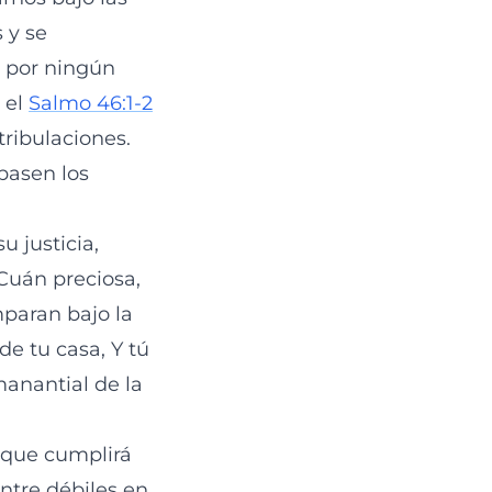
 y se
 por ningún
 el
Salmo 46:1-2
tribulaciones.
pasen los
 justicia,
Cuán preciosa,
mparan bajo la
e tu casa, Y tú
manantial de la
 que cumplirá
ntre débiles en