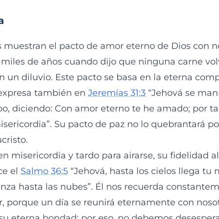
a
s muestran el pacto de amor eterno de Dios con no
 miles de años cuando dijo que ninguna carne volv
 un diluvio. Este pacto se basa en la eterna com
 expresa también en
Jeremías 31:3
“Jehová se mani
, diciendo: Con amor eterno te he amado; por tan
sericordia”. Su pacto de paz no lo quebrantará p
cristo.
n misericordia y tardo para airarse, su fidelidad a
ce el
Salmo 36:5
“Jehová, hasta los cielos llega tu 
canza hasta las nubes”. Él nos recuerda constante
, porque un día se reunirá eternamente con noso
su eterna bondad; por eso, no debemos desespera