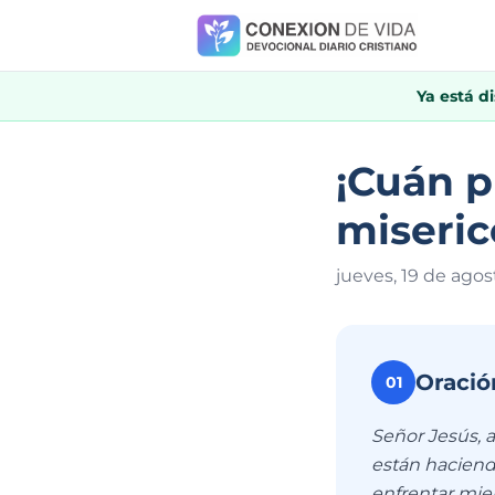
Ya está d
¡Cuán p
miseric
jueves, 19 de ago
Oració
01
Señor Jesús, 
están haciend
enfrentar mie