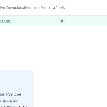
ivo Devocional
Nosotros
Recibir a Jesús
p Store
mientos que
tengo que
ia y ayúdame a