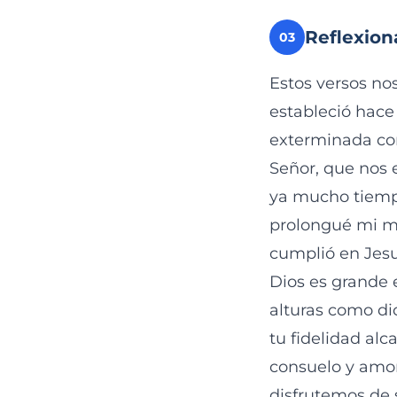
Reflexion
03
Estos versos no
estableció hace
exterminada con
Señor, que nos
ya mucho tiempo
prolongué mi mi
cumplió en Jesu
Dios es grande e
alturas como di
tu fidelidad al
consuelo y amor
disfrutemos de 