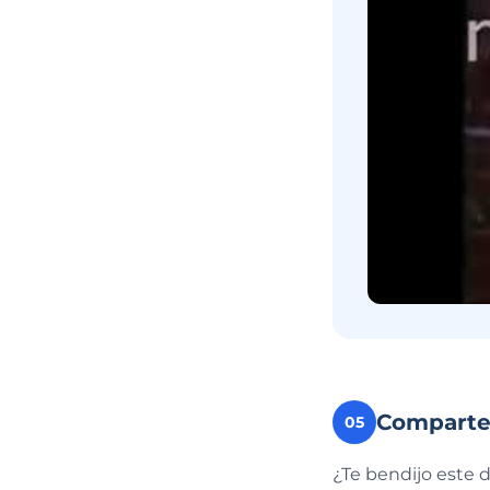
Compart
05
¿Te bendijo este 