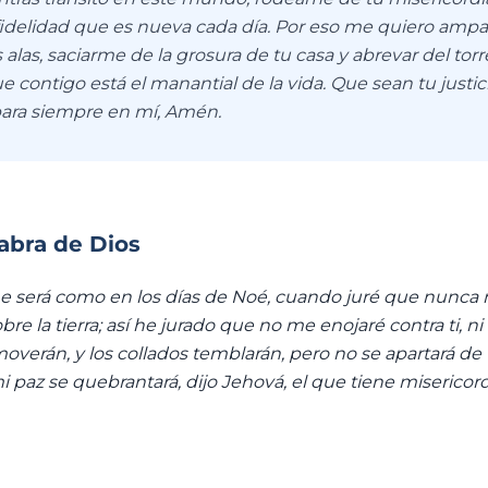
fidelidad que es nueva cada día. Por eso me quiero ampar
alas, saciarme de la grosura de tu casa y abrevar del tor
ue contigo está el manantial de la vida. Que sean tu justici
para siempre en mí, Amén.
labra de Dios
e será como en los días de Noé, cuando juré que nunca 
re la tierra; así he jurado que no me enojaré contra ti, ni
overán, y los collados temblarán, pero no se apartará de t
i paz se quebrantará, dijo Jehová, el que tiene misericordi