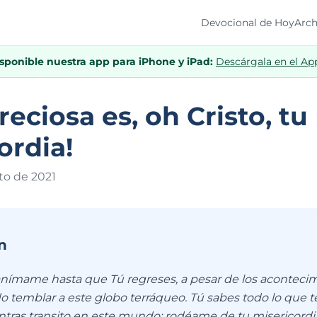
Devocional de Hoy
Arch
isponible nuestra app para iPhone y iPad:
Descárgala en el Ap
reciosa es, oh Cristo, tu
ordia!
sto de 202
1
n
anímame hasta que Tú regreses, a pesar de los aconteci
o temblar a este globo terráqueo. Tú sabes todo lo que 
ntras transito en este mundo; rodéame de tu misericord