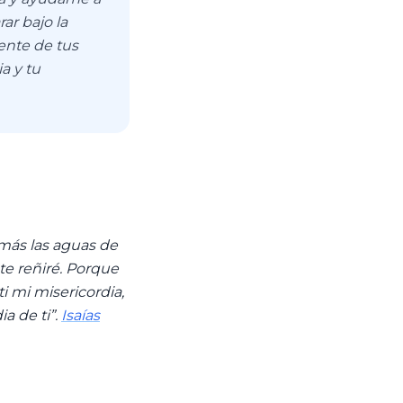
ar bajo la
rente de tus
a y tu
más las aguas de
 te reñiré. Porque
i mi misericordia,
a de ti”.
Isaías