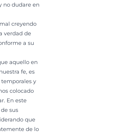
y no dudare en
 mal creyendo
a verdad de
conforme a su
que aquello en
nuestra fe, es
 temporales y
emos colocado
r. En este
 de sus
siderando que
ntemente de lo