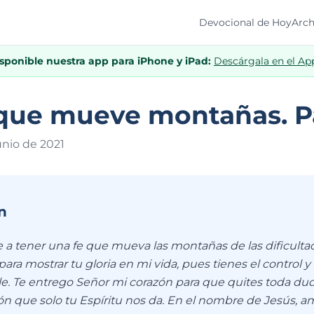
Devocional de Hoy
Arch
isponible nuestra app para iPhone y iPad:
Descárgala en el Ap
que mueve montañas. Pa
unio de 202
1
n
 a tener una fe que mueva las montañas de las dificultad
ara mostrar tu gloria en mi vida, pues tienes el control y 
e. Te entrego Señor mi corazón para que quites toda duda
ón que solo tu Espíritu nos da. En el nombre de Jesús, a