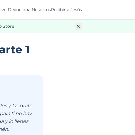
ivo Devocional
Nosotros
Recibir a Jesús
p Store
rte 1
es y las quite
para ti no hay
 y lo llenes
mén.