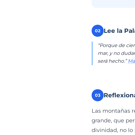
Lee la Pa
02
“Porque de cier
mar, y no dudar
será hecho.”
Mar
Reflexion
03
Las montañas re
grande, que per
divinidad, no lo