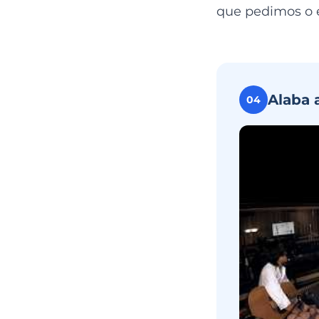
que pedimos o 
Alaba 
04