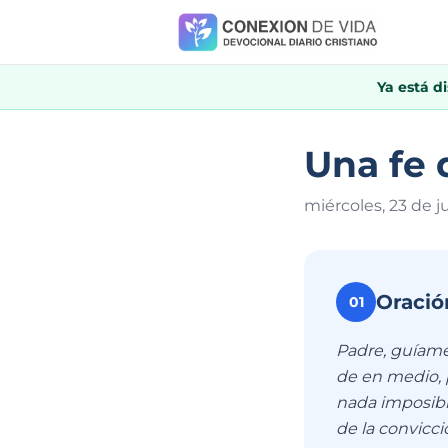
Ya está d
Una fe 
miércoles, 23 de j
Oració
01
Padre, guíame
de en medio, p
nada imposibl
de la convicci