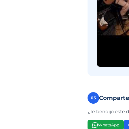
Compart
05
¿Te bendijo este 
WhatsApp