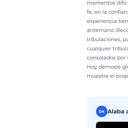
momentos difíci
fe, en la confi
experiencia tien
antemano. Re
tribulaciones, 
cualquier tribu
consolados por 
Hoy démosle glo
muestre el propó
Alaba 
04