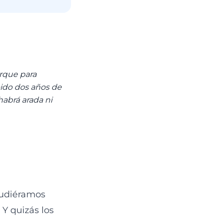
orque para
bido dos años de
habrá arada ni
 pudiéramos
 Y quizás los