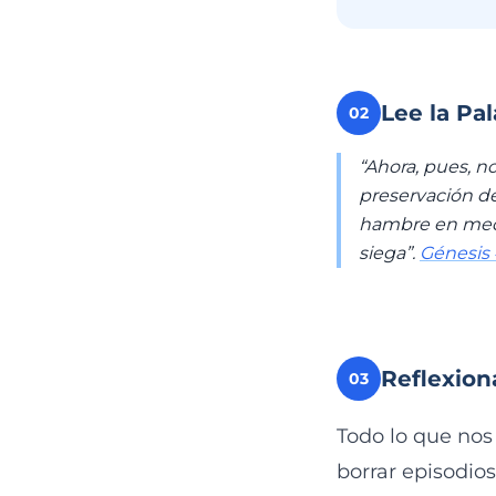
Lee la Pa
02
“Ahora, pues, n
preservación de
hambre en medio
siega”.
Génesis 
Reflexion
03
Todo lo que nos
borrar episodios