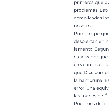
primeros que qu
problemas. Eso 
complicadas las
nosotros.
Primero, porque 
despiertan en no
lamento. Segund
catalizador qu
crezcamos en la 
que Dios cumpli
la hambruna. Es
error, una equi
las manos de Él,
Podemos decir c