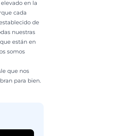
 elevado en la
orque cada
 establecido de
todas nuestras
 que están en
ros somos
sle que nos
obran para bien.