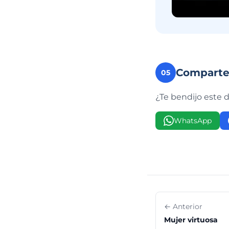
Compart
05
¿Te bendijo este 
WhatsApp
← Anterior
Mujer virtuosa