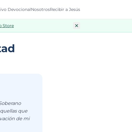
ivo Devocional
Nosotros
Recibir a Jesús
p Store
tad
 Soberano
aquellas que
ovación de mi