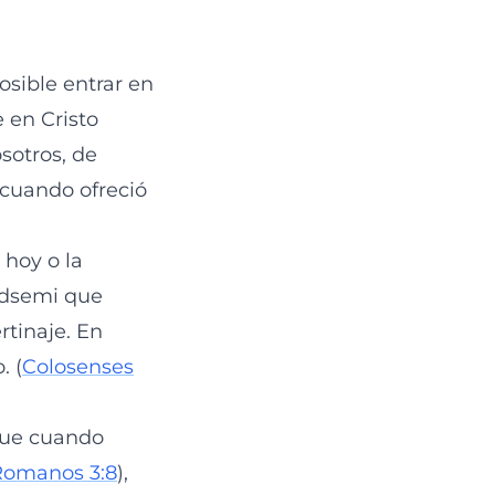
osible entrar en
e en Cristo
osotros, de
o cuando ofreció
 hoy o la
ídsemi que
rtinaje. En
. (
Colosenses
 que cuando
Romanos 3:8
),