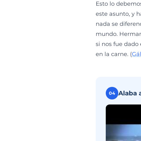
Esto lo debemos
este asunto, y h
nada se diferen
mundo. Hermano
si nos fue dado 
en la carne. (
Gál
Alaba 
04