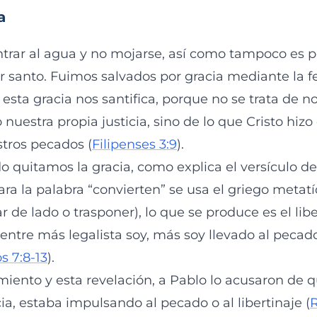
a
ntrar al agua y no mojarse, así como tampoco es p
er santo. Fuimos salvados por gracia mediante la f
Y esta gracia nos santifica, porque no se trata de n
 nuestra propia justicia, sino de lo que Cristo hiz
stros pecados (
Filipenses 3:9
).
 quitamos la gracia, como explica el versículo de
ra la palabra “convierten” se usa el griego metat
r de lado o trasponer), lo que se produce es el libe
entre más legalista soy, más soy llevado al pecado
 7:8-13
).
miento y esta revelación, a Pablo lo acusaron de
a, estaba impulsando al pecado o al libertinaje (