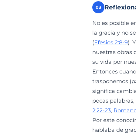
Reflexion
03
No es posible e
la gracia y no s
(
Efesios 2:8-9
). 
nuestras obras o
su vida por nue
Entonces cuando
trasponemos (pa
significa cambia
pocas palabras, 
2:22-23
,
Romanos
Por este conoci
hablaba de graci