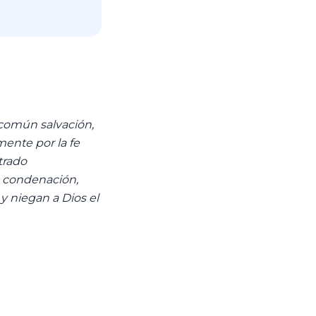
 común salvación,
ente por la fe
trado
a condenación,
y niegan a Dios el