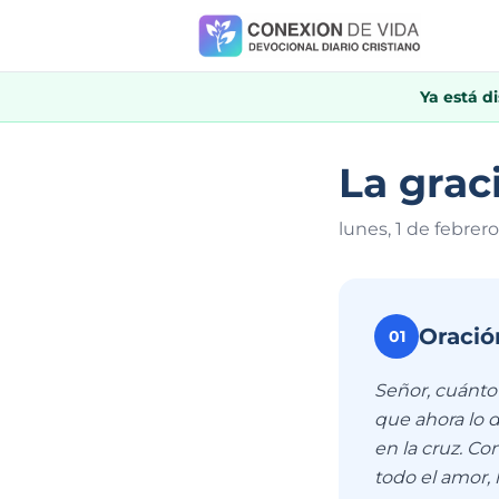
Ya está d
La grac
lunes, 1 de febrer
Oració
01
Señor, cuánto 
que ahora lo 
en la cruz. Co
todo el amor, 