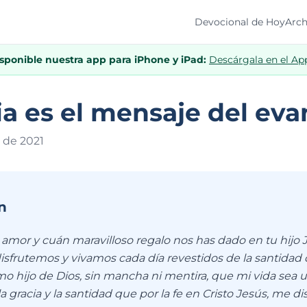
Devocional de Hoy
Arch
isponible nuestra app para iPhone y iPad:
Descárgala en el Ap
ia es el mensaje del eva
o de 202
1
n
amor y cuán maravilloso regalo nos has dado en tu hijo J
disfrutemos y vivamos cada día revestidos de la santidad 
mo hijo de Dios, sin mancha ni mentira, que mi vida sea u
la gracia y la santidad que por la fe en Cristo Jesús, me d