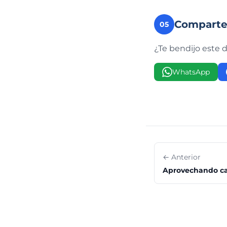
Compart
05
¿Te bendijo este 
WhatsApp
← Anterior
Aprovechando c