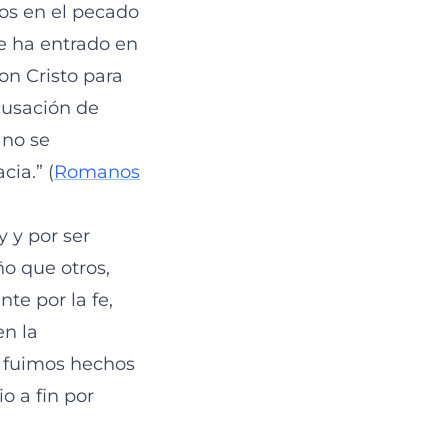
mos en el pecado
ue ha entrado en
on Cristo para
acusación de
 no se
cia.” (
Romanos
y y por ser
o que otros,
te por la fe,
en la
ue fuimos hechos
io a fin por