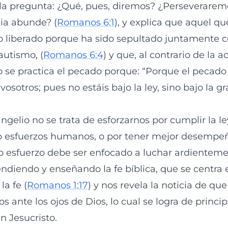
a la pregunta: ¿Qué, pues, diremos? ¿Perseverare
cia abunde? (
Romanos 6:1
), y explica que aquel q
ido liberado porque ha sido sepultado juntamente c
autismo, (
Romanos 6:4
) y que, al contrario de la 
no se practica el pecado porque: “Porque el pecado
osotros; pues no estáis bajo la ley, sino bajo la gra
ngelio no se trata de esforzarnos por cumplir la le
o esfuerzos humanos, o por tener mejor desempeñ
o esfuerzo debe ser enfocado a luchar ardientemen
ndiendo y enseñando la fe bíblica, que se centra 
la fe (
Romanos 1:17
) y nos revela la noticia de q
s ante los ojos de Dios, lo cual se logra de princip
n Jesucristo.