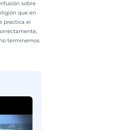
onfusión sobre
eligión que en
 practica el
orrectamente,
l, no terminemos