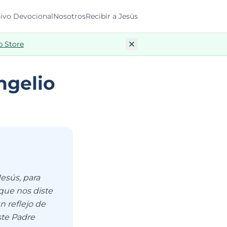
ivo Devocional
Nosotros
Recibir a Jesús
p Store
ngelio
esús, para
que nos diste
n reflejo de
iste Padre