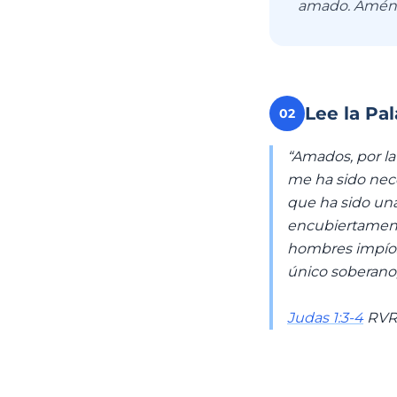
amado. Amén
Lee la Pa
02
“Amados, por la
me ha sido nece
que ha sido un
encubiertament
hombres impíos,
único soberano,
Judas 1:3-4
RVR