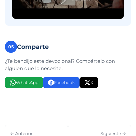
Comparte
05
¿Te bendijo este devocional? Compártelo con
alguien que lo necesite.
WhatsApp
Facebook
X
← Anterior
Siguiente →