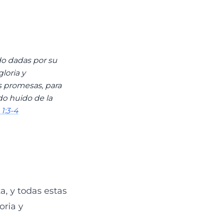
do dadas por su
loria y
s promesas, para
ndo huido de la
1:3-4
a, y todas estas
oria y