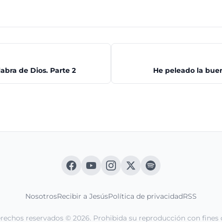
labra de Dios. Parte 2
He peleado la buen
Nosotros
Recibir a Jesús
Política de privacidad
RSS
erechos reservados © 2026. Prohibida su reproducción con fines 