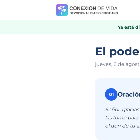
Ya está d
El pode
jueves, 6 de agos
Oració
01
Señor, gracia
las tomo para 
el don de tu 