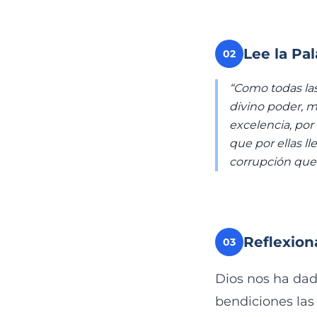
Lee la Pa
02
“Como todas las
divino poder, m
excelencia, por
que por ellas ll
corrupción que
Reflexion
03
Dios nos ha dad
bendiciones las 