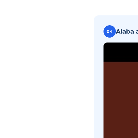
Alaba 
04