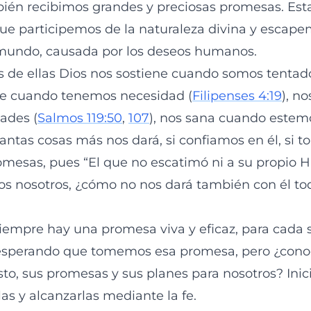
ién recibimos grandes y preciosas promesas. Es
ue participemos de la naturaleza divina y escape
 mundo, causada por los deseos humanos.
és de ellas Dios nos sostiene cuando somos tentad
vee cuando tenemos necesidad (
Filipenses 4:19
), n
tades (
Salmos 119:50
,
107
), nos sana cuando este
uantas cosas más nos dará, si confiamos en él, s
mesas, pues “El que no escatimó ni a su propio Hi
os nosotros, ¿cómo no nos dará también con él tod
siempre hay una promesa viva y eficaz, para cada s
á esperando que tomemos esa promesa, pero ¿con
sto, sus promesas y sus planes para nosotros? Inic
as y alcanzarlas mediante la fe.