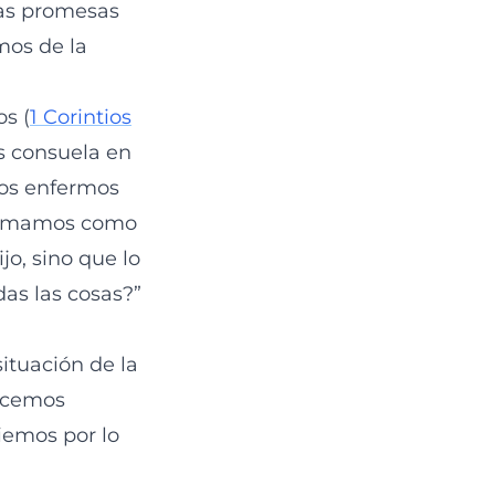
tas promesas
mos de la
os (
1 Corintios
os consuela en
mos enfermos
i tomamos como
jo, sino que lo
as las cosas?”
ituación de la
ocemos
iemos por lo