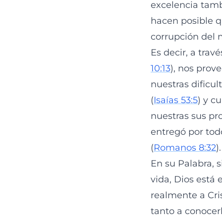
excelencia tamb
hacen posible q
corrupción del
Es decir, a trav
10:13
), nos pro
nuestras dificul
(
Isaías 53:5
) y c
nuestras sus pro
entregó por tod
(
Romanos 8:32
).
En su Palabra, 
vida, Dios est
realmente a Cri
tanto a conocerl