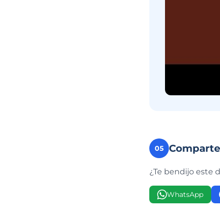
Compart
05
¿Te bendijo este 
WhatsApp