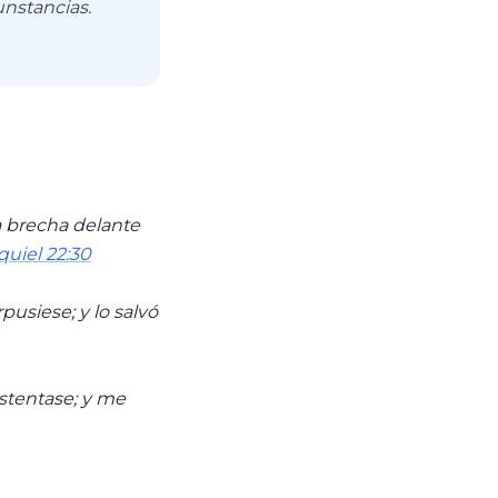
unstancias.
a brecha delante
quiel 22:30
pusiese; y lo salvó
ustentase; y me