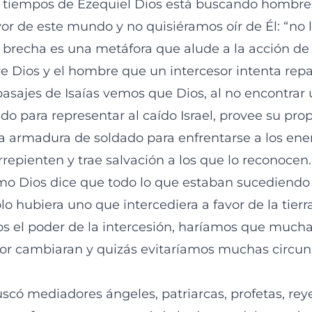
s tiempos de Ezequiel Dios está buscando hombre
or de este mundo y no quisiéramos oír de Él: “no lo
a brecha es una metáfora que alude a la acción de
e Dios y el hombre que un intercesor intenta repa
pasajes de Isaías vemos que Dios, al no encontra
o para representar al caído Israel, provee su prop
a armadura de soldado para enfrentarse a los ene
rrepienten y trae salvación a los que lo reconocen
mo Dios dice que todo lo que estaban sucediendo
ólo hubiera uno que intercediera a favor de la tierra
s el poder de la intercesión, haríamos que mucha
or cambiaran y quizás evitaríamos muchas circun
scó mediadores ángeles, patriarcas, profetas, rey