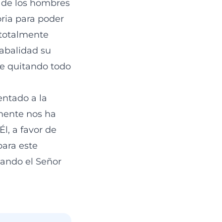
n de los hombres
oria para poder
y totalmente
abalidad su
re quitando todo
entado a la
lmente nos ha
l, a favor de
para este
uando el Señor