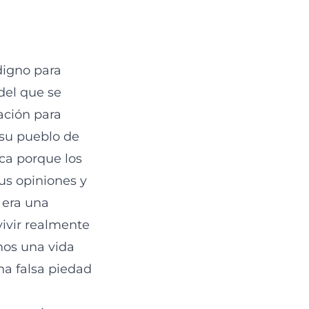
digno para
 del que se
ración para
 su pueblo de
oca porque los
us opiniones y
 era una
vivir realmente
mos una vida
na falsa piedad