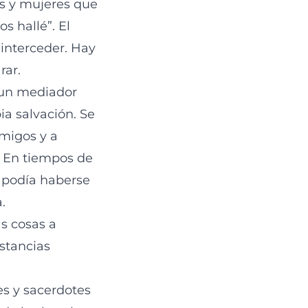
s y mujeres que
s hallé”. El
 interceder. Hay
rar.
r un mediador
ia salvación. Se
migos y a
. En tiempos de
 podía haberse
.
s cosas a
stancias
es y sacerdotes