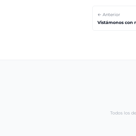
← Anterior
Vistámonos con 
Todos los d