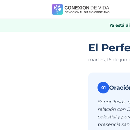
Ya está d
El Perf
martes, 16 de juni
Oració
01
Señor Jesús, g
relación con 
celestial y p
presencia sant