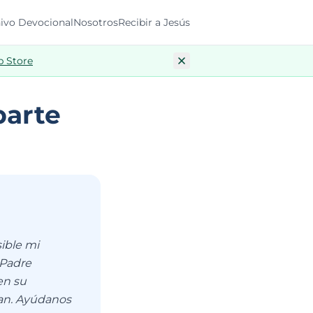
ivo Devocional
Nosotros
Recibir a Jesús
p Store
parte
sible mi
 Padre
en su
tan. Ayúdanos