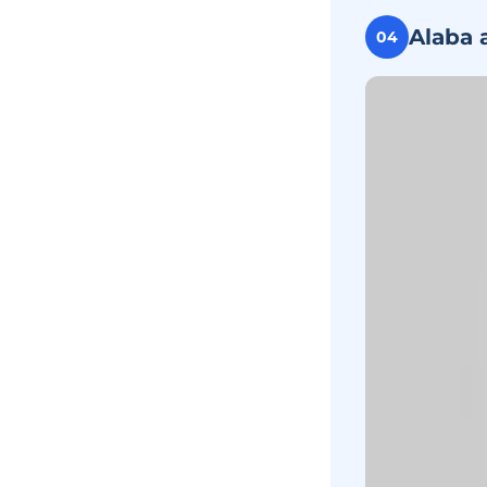
Alaba 
04