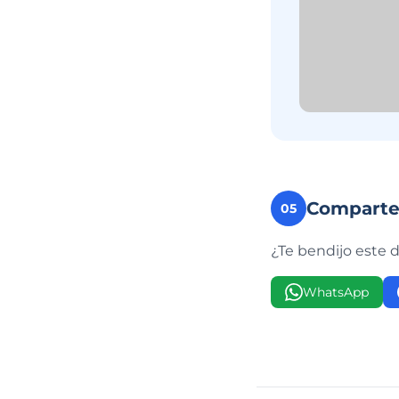
Compart
05
¿Te bendijo este 
WhatsApp