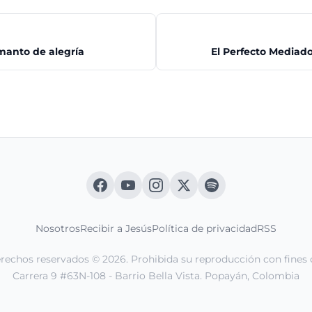
manto de alegría
El Perfecto Mediad
Nosotros
Recibir a Jesús
Política de privacidad
RSS
erechos reservados © 2026. Prohibida su reproducción con fines 
Carrera 9 #63N-108 - Barrio Bella Vista. Popayán, Colombia