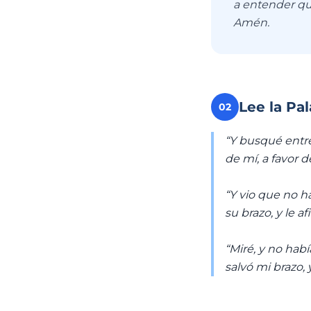
a entender qu
Amén.
Lee la Pa
02
“Y busqué entre
de mí, a favor d
“Y vio que no h
su brazo, y le a
“Miré, y no hab
salvó mi brazo, 