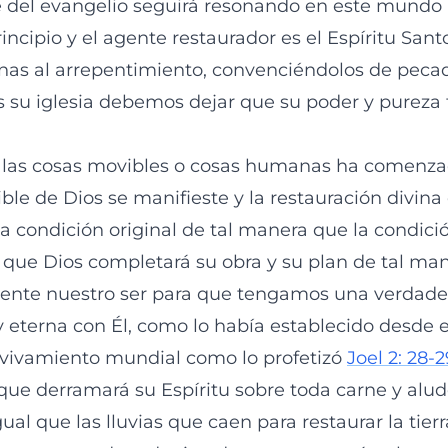
 del evangelio seguirá resonando en este mundo a
ncipio y el agente restaurador es el Espíritu San
as al arrepentimiento, convenciéndolos de pecado
os su iglesia debemos dejar que su poder y pureza 
 las cosas movibles o cosas humanas ha comenzad
ble de Dios se manifieste y la restauración divin
a condición original de tal manera que la condición
r que Dios completará su obra y su plan de tal ma
ente nuestro ser para que tengamos una verdader
 eterna con Él, como lo había establecido desde el
avivamiento mundial como lo profetizó
Joel 2: 28-2
ue derramará su Espíritu sobre toda carne y alu
ual que las lluvias que caen para restaurar la tier