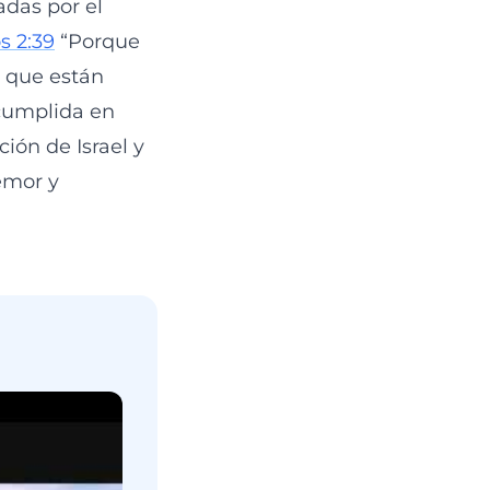
adas por el
s 2:39
“Porque
s que están
 cumplida en
ión de Israel y
emor y