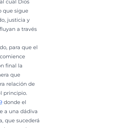
l cual Dios
to que sigue
, justicia y
fluyan a través
o, para que el
a comience
 final la
nera que
a relación de
 principio.
9
donde el
de a una dádiva
ra, que sucederá