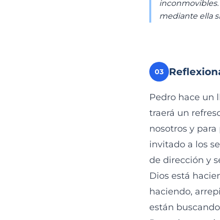
inconmovibles. 
mediante ella 
Reflexion
03
Pedro hace un l
traerá un refre
nosotros y para 
invitado a los 
de dirección y 
Dios está hacie
haciendo, arrep
están buscando