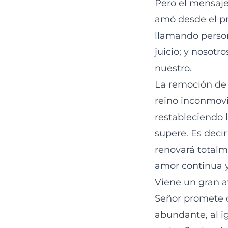
Pero el mensaje
amó desde el pri
llamando person
juicio; y nosotr
nuestro.
La remoción de
reino inconmovi
restableciendo l
supere. Es deci
renovará totalm
amor continua y
Viene un gran 
Señor promete q
abundante, al ig