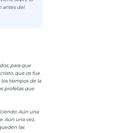
n antes del
ados; para que
cristo, que os fue
 los tiempos de la
os profetas que
diciendo: Aún una
se: Aún una vez,
 queden las