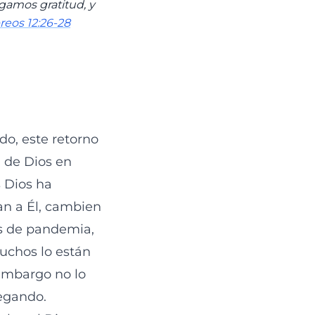
gamos gratitud, y
eos 12:26-28
do, este retorno
a de Dios en
s Dios ha
an a Él, cambien
os de pandemia,
uchos lo están
 embargo no lo
egando.