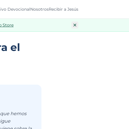
ivo Devocional
Nosotros
Recibir a Jesús
p Store
a el
os que hemos
sigue
viene sobre la