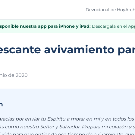
Devocional de Hoy
Arch
isponible nuestra app para iPhone y iPad:
Descárgala en el Ap
escante avivamiento par
nio de 202
0
n
racias por enviar tu Espíritu a morar en mí y en todos l
ús como nuestro Señor y Salvador. Prepara mi corazón y 
vida para que entienda ese tiempo de avivamiento que 