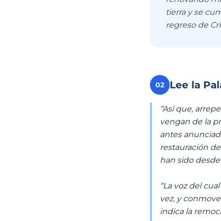
tierra y se c
regreso de Cr
Lee la Pa
02
“Así que, arrep
vengan de la pr
antes anunciado
restauración de
han sido desde
“La voz del cua
vez, y conmoveré
indica la remoc