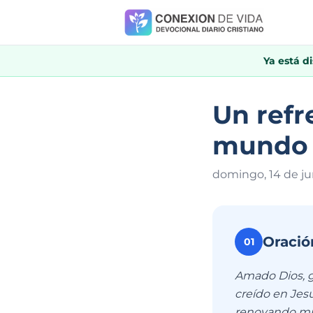
Ya está d
Un refr
mundo
domingo, 14 de ju
Oració
01
Amado Dios, g
creído en Jes
renovando mi 