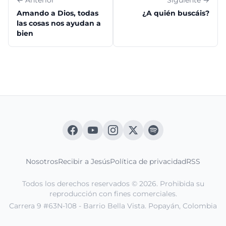
← Anterior
Siguiente →
Amando a Dios, todas
¿A quién buscáis?
las cosas nos ayudan a
bien
Nosotros
Recibir a Jesús
Política de privacidad
RSS
Todos los derechos reservados © 2026. Prohibida su
reproducción con fines comerciales.
Carrera 9 #63N-108 - Barrio Bella Vista. Popayán, Colombia