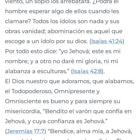
viento, un soplo los arrebatará. ¿Podrá el
hombre esperar algo de ellos cuando les
clamare? Todos los ídolos son nada y sus
obras vanidad; abominación es aquel que
escoge a un ídolo por su dios. (
Isaías 41:24
)
Por todo esto dice: “yo Jehová; este es mi
nombre; y a otro no daré mi gloria, ni mi
alabanza a esculturas.” (
Isaías 42:8
).
El Dios nuestro que adoramos, que alabamos,
el Todopoderoso, Omnipresente y
Omnisciente es bueno y para siempre su
misericordia, “Bendito el varón que confía en
Jehová, y cuya confianza es Jehová.”
(
Jeremías 17:7
) “Bendice, alma mía, a Jehová,