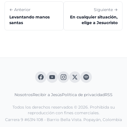
← Anterior
Siguiente →
Levantando manos
En cualquier situación,
santas
elige a Jesucristo
Nosotros
Recibir a Jesús
Política de privacidad
RSS
Todos los derechos reservados © 2026. Prohibida su
reproducción con fines comerciales.
Carrera 9 #63N-108 - Barrio Bella Vista. Popayán, Colombia