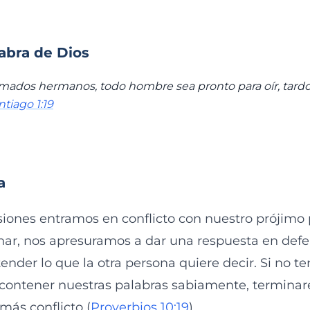
labra de Dios
amados hermanos, todo hombre sea pronto para oír, tardo 
ntiago 1:19
a
iones entramos en conflicto con nuestro prójimo
ar, nos apresuramos a dar una respuesta en defe
tender lo que la otra persona quiere decir. Si no 
contener nuestras palabras sabiamente, termina
ás conflicto (
Proverbios 10:19
).