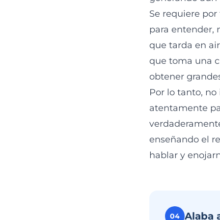
Se requiere por
para entender, 
que tarda en air
que toma una ci
obtener grandes
Por lo tanto, n
atentamente par
verdaderamente 
enseñando el re
hablar y enojar
Alaba 
04