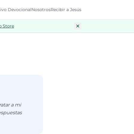
ivo Devocional
Nosotros
Recibir a Jesús
p Store
atar a mi
respuestas