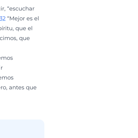
ir, “escuchar
:32
“Mejor es el
íritu, que el
ecimos, que
hemos
r
remos
ro, antes que