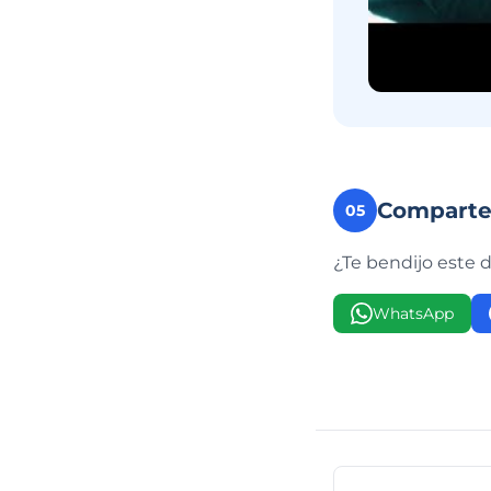
Compart
05
¿Te bendijo este 
WhatsApp