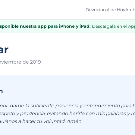
Devocional de Hoy
Arch
isponible nuestra app para iPhone y iPad:
Descárgala en el Ap
ar
oviembre de 201
9
n
ñor, dame la suficiente paciencia y entendimiento para tr
espeto y prudencia, evitando herirlo con mis palabras y 
guíanos a hacer tu voluntad. Amén.