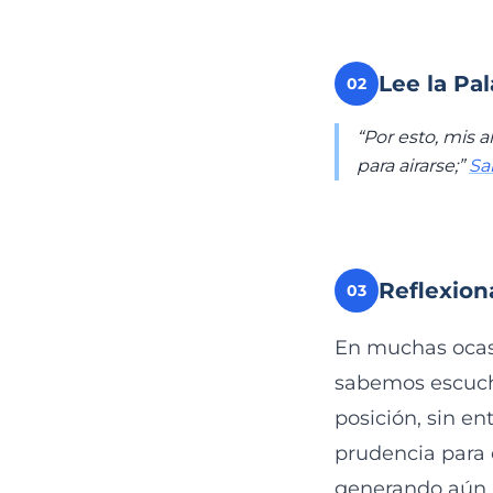
Lee la Pa
02
“Por esto, mis 
para airarse;”
Sa
Reflexion
03
En muchas ocas
sabemos escuch
posición, sin en
prudencia para 
generando aún m