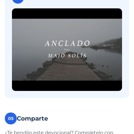
Comparte
05
¿Te bendijo este devocional? Compártelo con