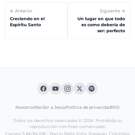
← Anterior
Siguiente →
Creciendo en el
Un lugar en que todo
Espíritu Santo
es como debería de
ser: perfecto
Nosotros
Recibir a Jesús
Política de privacidad
RSS
Todos los derechos reservados © 2026. Prohibida su
reproducción con fines comerciales.
Carrera 9 #63N-108 - Barrio Bella Vista. Popayán, Colombia